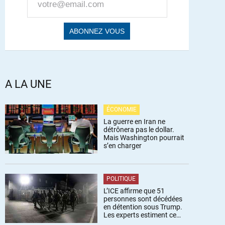
A LA UNE
ÉCONOMIE
La guerre en Iran ne
détrônera pas le dollar.
Mais Washington pourrait
s’en charger
POLITIQUE
L’ICE affirme que 51
personnes sont décédées
en détention sous Trump.
Les experts estiment ce
chiffre sous-estimé