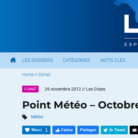
LES DOSSIERS
CATÉGORIES
MOTS CLÉS
Home
>
Climat
29.novembre.2012
// Les Crises
CLIMAT
Point Météo – Octobr
Météo
1
Merci
J'aime
Partager
Je Tweet