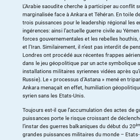
L’Arabie saoudite cherche à participer au conflit su
marginalisée face à Ankara et Téhéran. En toile de 
trois puissances pour le leadership régional les e
ingérences: ainsi l’actuelle guerre civile au Yémen
forces gouvernementales et les rebelles houthis, 
et l’Iran. Similairement, il n’est pas interdit de p
Londres ont procédé aux récentes frappes aérienne
dans le jeu géopolitique par un acte symbolique
installations militaires syriennes vidées après q
Russie). Le « processus d’Astana » mené en tripa
Ankara menaçait en effet, humiliation géopolitiqu
syrien sans les Etats-Unis.
Toujours est-il que l’accumulation des actes de g
puissances porte le risque croissant de déclenche
è
l’instar des guerres balkaniques du début du 20
grandes puissances militaires du monde – Etats-