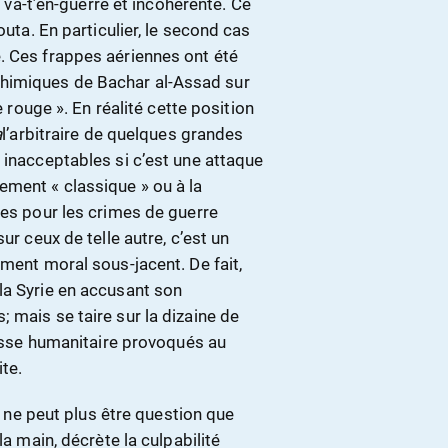
s va-t’en-guerre et incohérente. Ce
outa. En particulier, le second cas
. Ces frappes aériennes ont été
himiques de Bachar al-Assad sur
e rouge ». En réalité cette position
a
l’arbitraire de quelques grandes
 inacceptables si c’est une attaque
ment « classique » ou à la
nes pour les crimes de guerre
ur ceux de telle autre, c’est un
ument moral sous-jacent. De fait,
la Syrie en accusant son
 mais se taire sur la dizaine de
tresse humanitaire provoqués au
te.
il ne peut plus être question que
la main, décrète la culpabilité