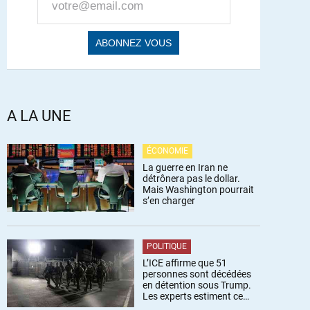
A LA UNE
ÉCONOMIE
La guerre en Iran ne
détrônera pas le dollar.
Mais Washington pourrait
s’en charger
POLITIQUE
L’ICE affirme que 51
personnes sont décédées
en détention sous Trump.
Les experts estiment ce
chiffre sous-estimé