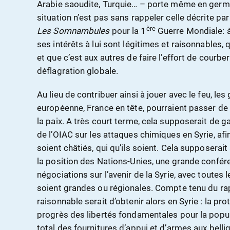
Arabie saoudite, Turquie… – porte même en germe 
situation n’est pas sans rappeler celle décrite par
ère
Les Somnambules
pour la 1
Guerre Mondiale: à
ses intérêts à lui sont légitimes et raisonnables, 
et que c’est aux autres de faire l’effort de courber 
déflagration globale.
Au lieu de contribuer ainsi à jouer avec le feu, le
européenne, France en tête, pourraient passer de 
la paix. A très court terme, cela supposerait de 
de l’OIAC sur les attaques chimiques en Syrie, af
soient châtiés, qui qu’ils soient. Cela supposerai
la position des Nations-Unies, une grande confér
négociations sur l’avenir de la Syrie, avec toutes 
soient grandes ou régionales. Compte tenu du rap
raisonnable serait d’obtenir alors en Syrie : la pro
progrès des libertés fondamentales pour la popul
total des fournitures d’appui et d’armes aux belli