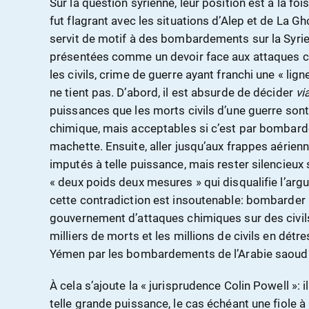
Sur la question syrienne, leur position est à la foi
fut flagrant avec les situations d’Alep et de La Gh
servit de motif à des bombardements sur la Syrie
présentées comme un devoir face aux attaques c
les civils, crime de guerre ayant franchi une « lign
ne tient pas. D’abord, il est absurde de décider
vi
puissances que les morts civils d’une guerre sont
chimique, mais acceptables si c’est par bombarde
machette. Ensuite, aller jusqu’aux frappes aérien
imputés à telle puissance, mais rester silencieux s
« deux poids deux mesures » qui disqualifie l’arg
cette contradiction est insoutenable: bombarder 
gouvernement d’attaques chimiques sur des civils;
milliers de morts et les millions de civils en dé
Yémen par les bombardements de l’Arabie saoudi
À cela s’ajoute la « jurisprudence Colin Powell »: 
telle grande puissance, le cas échéant une fiole à 