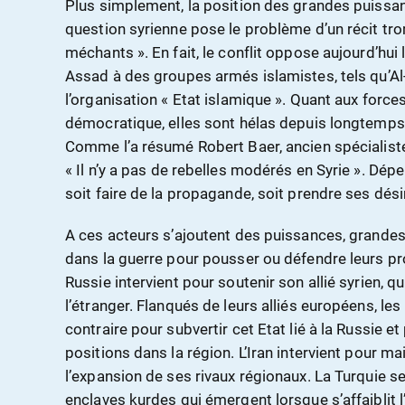
Plus simplement, la position des grandes puissan
question syrienne pose le problème d’un récit trom
méchants ». En fait, le conflit oppose aujourd’hui 
Assad à des groupes armés islamistes, tels qu’Al-
l’organisation « Etat islamique ». Quant aux forces
démocratique, elles sont hélas depuis longtemps 
Comme l’a résumé Robert Baer, ancien spécialiste
« Il n’y a pas de rebelles modérés en Syrie ». Dépe
soit faire de la propagande, soit prendre ses désir
A ces acteurs s’ajoutent des puissances, grandes
dans la guerre pour pousser ou défendre leurs pro
Russie intervient pour soutenir son allié syrien, 
l’étranger. Flanqués de leurs alliés européens, les
contraire pour subvertir cet Etat lié à la Russie et
positions dans la région. L’Iran intervient pour mai
l’expansion de ses rivaux régionaux. La Turquie se
enclaves kurdes qui émergent lorsque s’affaiblit l’