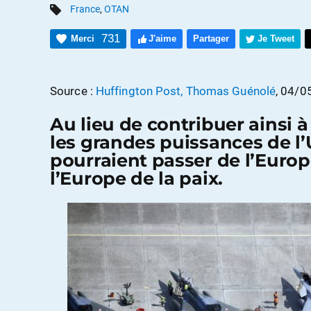
France
,
OTAN
731
Merci
J'aime
Partager
Je Tweet
Source :
Huffington Post, Thomas Guénolé
, 04/
Au lieu de contribuer ainsi à 
les grandes puissances de 
pourraient passer de l’Europ
l’Europe de la paix.