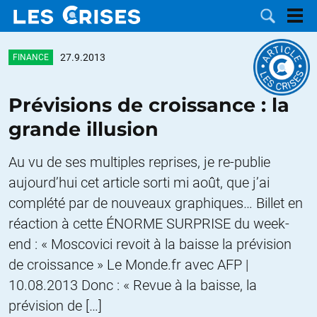
27.9.2013
FINANCE
Prévisions de croissance : la
LES
grande illusion
DOSSIERS
CATÉGORIES
Au vu de ses multiples reprises, je re-publie
aujourd’hui cet article sorti mi août, que j’ai
MOTS CLÉS
complété par de nouveaux graphiques… Billet en
réaction à cette ÉNORME SURPRISE du week-
NOUS
end : « Moscovici revoit à la baisse la prévision
CONTACTER
de croissance » Le Monde.fr avec AFP |
FAIRE UN
10.08.2013 Donc : « Revue à la baisse, la
DON
prévision de […]