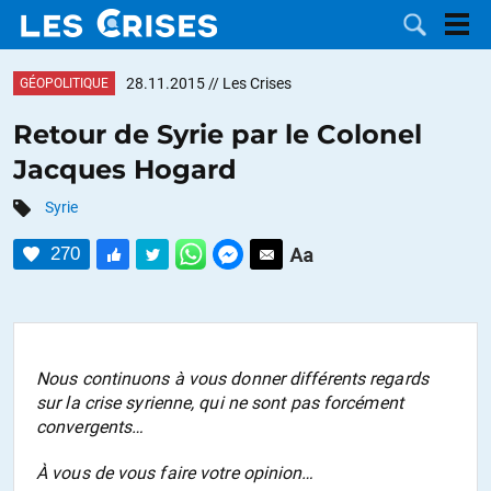
28.11.2015
// Les Crises
GÉOPOLITIQUE
Retour de Syrie par le Colonel
Jacques Hogard
LES
Syrie
DOSSIERS
CATÉGORIES
270
MOTS CLÉS
NOUS
Nous continuons à vous donner différents regards
sur la crise syrienne, qui ne sont pas forcément
CONTACTER
FAIRE UN
convergents…
DON
À vous de vous faire votre opinion…