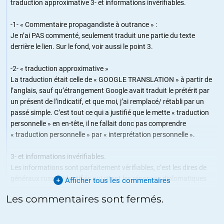
traduction approximative 3- et informations invérifiables.
-1- « Commentaire propagandiste à outrance » :
Je n’ai PAS commenté, seulement traduit une partie du texte
derrière le lien. Sur le fond, voir aussi le point 3.
-2- « traduction approximative »
La traduction était celle de « GOOGLE TRANSLATION » à partir de
l’anglais, sauf qu’étrangement Google avait traduit le prétérit par
un présent de l’indicatif, et que moi, j’ai remplacé/ rétabli par un
passé simple. C’est tout ce qui a justifié que le mette « traduction
personnelle » en en-tête, il ne fallait donc pas comprendre
« traduction personnelle » par « interprétation personnelle ».
3- et informations invérifiables.
Les informations sont parfaitement vérifiables, c’est les dires de
généraux russes identifiés qui citent les réponses diplomatiques
Afficher tous les commentaires
OFFICIELLES de la Turquie à la Russie !
Les commentaires sont fermés.
Probablement que quand un commentaire vient juste sous l’article,
la sensibilité du censeur est amplifié. Je prie le censeur de croire en