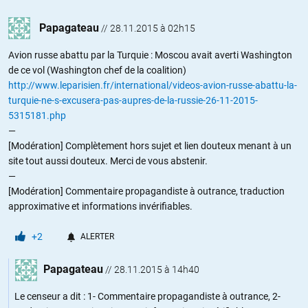
Papagateau
//
28.11.2015 à 02h15
Avion russe abattu par la Turquie : Moscou avait averti Washington
de ce vol (Washington chef de la coalition)
http://www.leparisien.fr/international/videos-avion-russe-abattu-la-
turquie-ne-s-excusera-pas-aupres-de-la-russie-26-11-2015-
5315181.php
—
[Modération] Complètement hors sujet et lien douteux menant à un
site tout aussi douteux. Merci de vous abstenir.
—
[Modération] Commentaire propagandiste à outrance, traduction
approximative et informations invérifiables.
+2
ALERTER
Papagateau
//
28.11.2015 à 14h40
Le censeur a dit : 1- Commentaire propagandiste à outrance, 2-