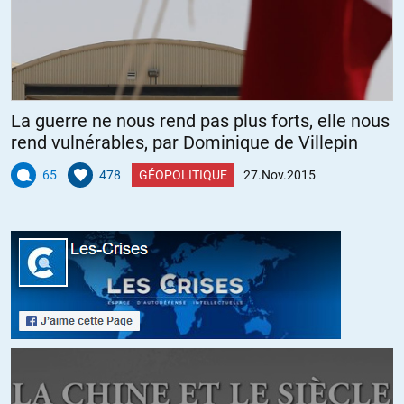
règles du droit public international. Elle n’entreprendra aucune guerre
dans des vues de conquête et n’emploiera jamais ses forces contre la
liberté d’aucun peuple. »
+17
ALERTER
La guerre ne nous rend pas plus forts, elle nous
rend vulnérables, par Dominique de Villepin
DUGUESCLIN
//
28.11.2015 à 06h41
65
478
GÉOPOLITIQUE
27.Nov.2015
Nos dirigeants se sont-ils fourvoyés à ce point?
Si la réponse est positive, alors nous sommes dirigés par des
carriéristes incompétents. Ce qui est grave.
Si la réponse est négative, alors nous sommes trahis. Ce qui est
encore plus grave.
La question qui devrait suivre mériterait une réponse honnête et
claire de la part des élus.
Nous vous avons élu, mais quels intérêts défendez-vous? Est-ce ceux
de la France? Est-ce celui du peuple? Fournissez nous les vraies
raisons qui justifient vos décisions. C’est aussi le rôle des journalistes