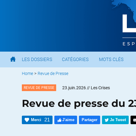
LES DOSSIERS
CATÉGORIES
MOTS CLÉS
Home
>
Revue de Presse
23.juin.2026
// Les Crises
REVUE DE PRESSE
Revue de presse du 2
21
Merci
J'aime
Partager
Je Tweet