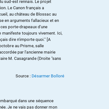
du sud-est rennais. Le projet
ion. Le Canon français a
cueil, au château de Blossac au
se en arguments fallacieux et en
 ces porte-drapeaux d'une
 se manifeste toujours vivement. Ici,
ais dire n'importe quoi." [A
octobre au Prisme, salle
accordée par l'ancienne mairie
Maire M. Casagrande (Droite "sans
Source :
Désarmer Bolloré
e embarqué dans une séquence
née. Je ne vais pas donner mon