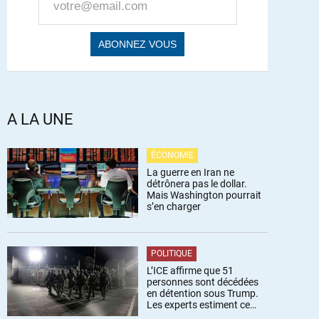
A LA UNE
ÉCONOMIE
La guerre en Iran ne
détrônera pas le dollar.
Mais Washington pourrait
s’en charger
POLITIQUE
L’ICE affirme que 51
personnes sont décédées
en détention sous Trump.
Les experts estiment ce
chiffre sous-estimé