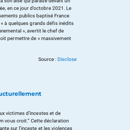
 son aise qui parade devant un
sée, en ce jour d’octobre 2021. Le
sements publics baptisé France
 « à quelques grands défis inédits
nemental », avertit le chef de
doit permettre de « massivement
Source :
Disclose
ucturellement
x victimes d’incestes et de
On vous croit.“ Cette déclaration
te sur l’inceste et les violences