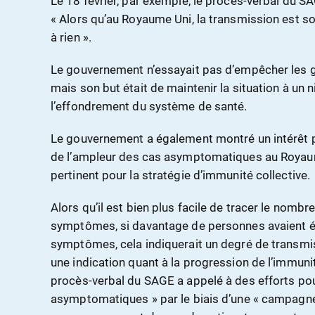
Le 18 février, par exemple, le procès-verbal du S
« Alors qu’au Royaume Uni, la transmission est so
à rien ».
Le gouvernement n’essayait pas d’empêcher les ge
mais son but était de maintenir la situation à un n
l’effondrement du système de santé.
Le gouvernement a également montré un intérêt p
de l’ampleur des cas asymptomatiques au Royaum
pertinent pour la stratégie d’immunité collective.
Alors qu’il est bien plus facile de tracer le nomb
symptômes, si davantage de personnes avaient é
symptômes, cela indiquerait un degré de transmis
une indication quant à la progression de l’immuni
procès-verbal du SAGE a appelé à des efforts po
asymptomatiques » par le biais d’une « campagne