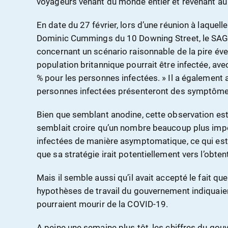
voyageurs venant du monde entier et revenant au 
En date du 27 février, lors d’une réunion à laquell
Dominic Cummings du 10 Downing Street, le SAG
concernant un scénario raisonnable de la pire évent
population britannique pourrait être infectée, ave
% pour les personnes infectées. » Il a également a
personnes infectées présenteront des symptôme
Bien que semblant anodine, cette observation est
semblait croire qu’un nombre beaucoup plus imp
infectées de manière asymptomatique, ce qui est 
que sa stratégie irait potentiellement vers l’obten
Mais il semble aussi qu’il avait accepté le fait que
hypothèses de travail du gouvernement indiquai
pourraient mourir de la COVID-19.
A peine une semaine plus tôt, les chiffres du go