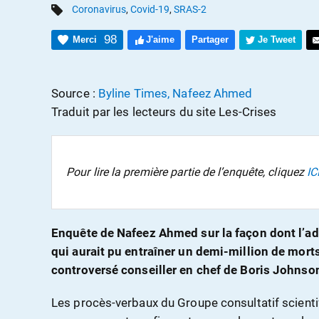
Coronavirus
,
Covid-19
,
SRAS-2
98
Merci
J'aime
Partager
Je Tweet
Source :
Byline Times, Nafeez Ahmed
Traduit par les lecteurs du site Les-Crises
Pour lire la première partie de l’enquête, cliquez
IC
Enquête de Nafeez Ahmed sur la façon dont l’ado
qui aurait pu entraîner un demi-million de mort
controversé conseiller en chef de Boris Johnso
Les procès-verbaux du Groupe consultatif scienti