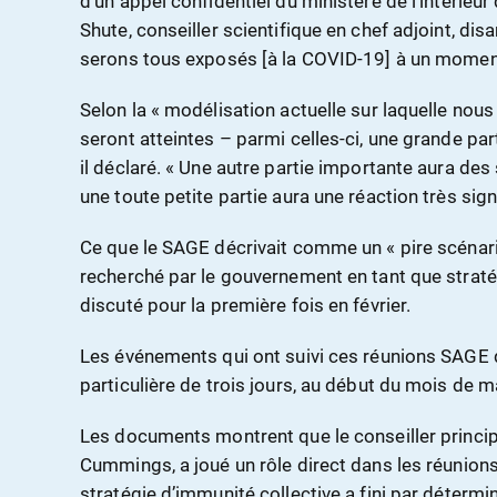
d’un appel confidentiel du ministère de l’intérieu
Shute, conseiller scientifique en chef adjoint, di
serons tous exposés [à la COVID-19] à un momen
Selon la « modélisation actuelle sur laquelle nou
seront atteintes – parmi celles-ci, une grande partie
il déclaré. « Une autre partie importante aura des
une toute petite partie aura une réaction très signi
Ce que le SAGE décrivait comme un « pire scénari
recherché par le gouvernement en tant que straté
discuté pour la première fois en février.
Les événements qui ont suivi ces réunions SAGE d
particulière de trois jours, au début du mois de m
Les documents montrent que le conseiller princip
Cummings, a joué un rôle direct dans les réunio
stratégie d’immunité collective a fini par déter