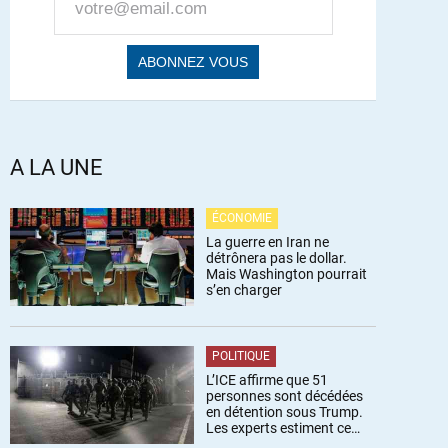
A LA UNE
ÉCONOMIE
La guerre en Iran ne
détrônera pas le dollar.
Mais Washington pourrait
s’en charger
POLITIQUE
L’ICE affirme que 51
personnes sont décédées
en détention sous Trump.
Les experts estiment ce
chiffre sous-estimé