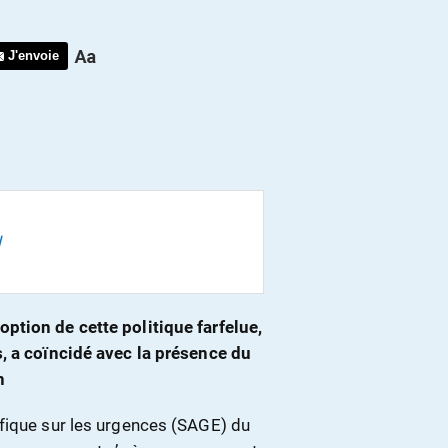
J'envoie
I
ption de cette politique farfelue,
s, a coïncidé avec la présence du
n
fique sur les urgences (SAGE) du