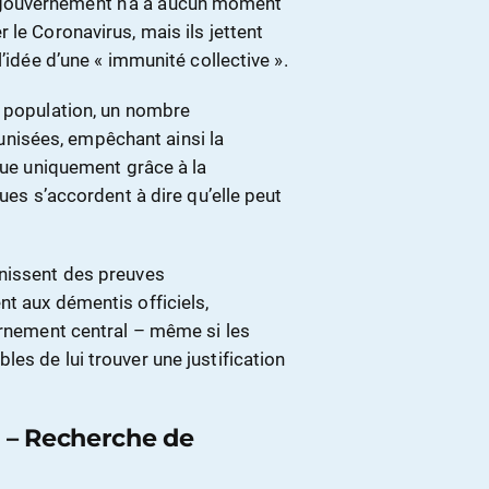
gouvernement n’a à aucun moment
 le Coronavirus, mais ils jettent
’idée d’une « immunité collective ».
e population, un nombre
nisées, empêchant ainsi la
enue uniquement grâce à la
ques s’accordent à dire qu’elle peut
rnissent des preuves
t aux démentis officiels,
ernement central – même si les
es de lui trouver une justification
 – Recherche de