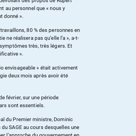
r dévoilant des propos de Rupert
sant au personnel que « nous y
t donné ».
s travaillons, 80 % des personnes en
 ne réalisera pas qu’elle l’a », a-t-
 symptômes très, très légers. Et
ficative ».
o envisageable » était activement
gie deux mois après avoir été
e février, sur une période
ars sont essentiels.
al du Premier ministre, Dominic
ns du SAGE au cours desquelles une
miner l’approche du gouvernement en