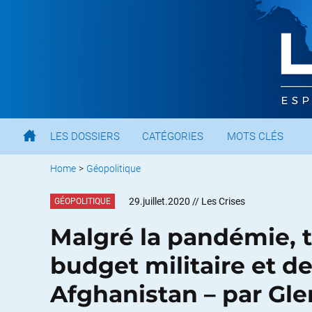
LES DOSSIERS
CATÉGORIES
MOTS CLÉS
Home
>
Géopolitique
29.juillet.2020
// Les Crises
GÉOPOLITIQUE
Malgré la pandémie, t
budget militaire et d
Afghanistan – par Gl