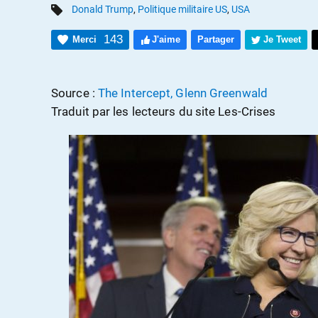
Donald Trump
,
Politique militaire US
,
USA
143
Merci
J'aime
Partager
Je Tweet
Source :
The Intercept, Glenn Greenwald
Traduit par les lecteurs du site Les-Crises