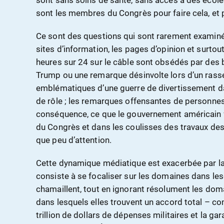
sont sans soins de santé, sans accès à des école
sont les membres du Congrès pour faire cela, et 
Ce sont des questions qui sont rarement examiné
sites d’information, les pages d’opinion et surtou
heures sur 24 sur le câble sont obsédés par des b
Trump ou une remarque désinvolte lors d’un rass
emblématiques d’une guerre de divertissement da
de rôle ; les remarques offensantes de personnes
conséquence, ce que le gouvernement américain f
du Congrès et dans les coulisses des travaux de
que peu d’attention.
Cette dynamique médiatique est exacerbée par la 
consiste à se focaliser sur les domaines dans les
chamaillent, tout en ignorant résolument les do
dans lesquels elles trouvent un accord total – c
trillion de dollars de dépenses militaires et la ga