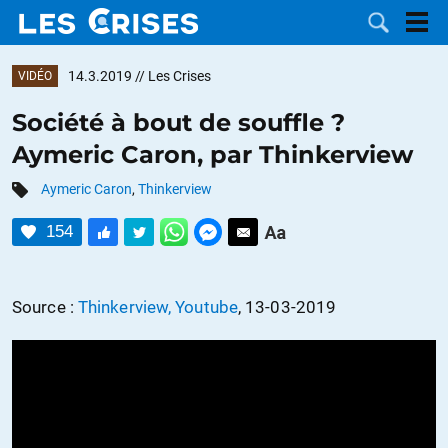
14.3.2019
// Les Crises
VIDÉO
Société à bout de souffle ?
Aymeric Caron, par Thinkerview
LES
Aymeric Caron
,
Thinkerview
DOSSIERS
CATÉGORIES
154
MOTS CLÉS
Source :
Thinkerview, Youtube
, 13-03-2019
NOUS
CONTACTER
FAIRE UN
DON