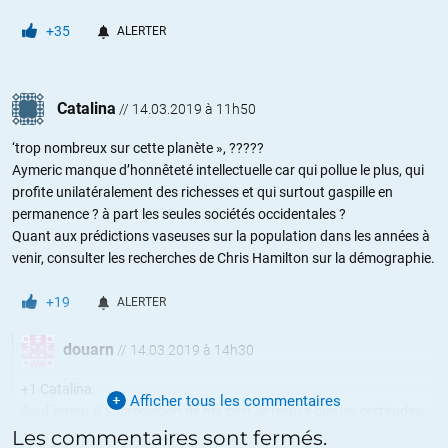
+35
ALERTER
Catalina
//
14.03.2019 à 11h50
‘trop nombreux sur cette planète », ?????
Aymeric manque d’honnêteté intellectuelle car qui pollue le plus, qui
profite unilatéralement des richesses et qui surtout gaspille en
permanence ? à part les seules sociétés occidentales ?
Quant aux prédictions vaseuses sur la population dans les années à
venir, consulter les recherches de Chris Hamilton sur la démographie.
+19
ALERTER
douarn
//
14.03.2019 à 14h30
+1 Catalina
Afficher tous les commentaires
Sauf erreur d’appréciation de ma part, je trouve que les certitudes
de M. Caron se télescopent durement avec ce qui ressort de
Les commentaires sont fermés.