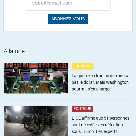
Oui, oui, oui , la vidéo de Juan Branco sur thinkerview est édifiante !
A voir absolument !
+17
ALERTER
Suzanne
//
15.03.2019 à 10h41
A la une
J’avais oublié le lien, pardon :
https://www.youtube.com/watch?v=yEtmZKE5jhw
ÉCONOMIE
+5
ALERTER
La guerre en Iran ne détrônera
pas le dollar. Mais Washington
pourrait s’en charger
jp
//
14.03.2019 à 15h20
« Crépuscule » est très intéressant
POLITIQUE
on peut aussi le lire en feuilleton sur
https://yetiblog.org/?s=branco
L’ICE affirme que 51 personnes
sont décédées en détention
+10
ALERTER
sous Trump. Les experts