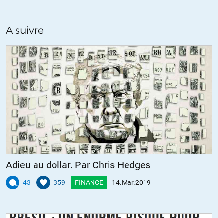
différents types de sociétés.
– La surexploitation du travail des hommes par les hommes
A suivre
dominants ou de la nature par les hommes entraîne un
effondrement de la société.
https://www.sciencedirect.com/science/article/pii/S092180091400
+13
ALERTER
Sandrine
//
14.03.2019 à 16h39
En effet, ceux qui s’alarment de la surpopulation mondiale,
s’alarment en réalité du fait qu’une part sans cesse croissante de
la population mondiale soit candidate à mener un mode de vie
« bourgeois » (je n’aime pas ce terme, mais bon, apparemment il a
Adieu au dollar. Par Chris Hedges
l’air de faire consensus donc je me résigne à l’utiliser), ce qui par
définition est effectivement voué à finir dans un bain de sang.
43
359
FINANCE
14.Mar.2019
Ceci étant, de la même façon que les loups savant limiter leur
propre fécondité en limitant le nombre de couples autorisés à se