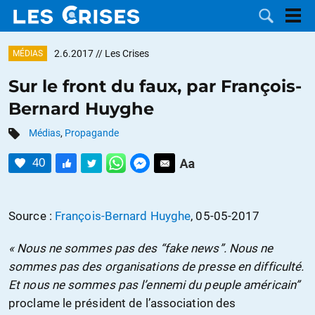
2.6.2017
// Les Crises
MÉDIAS
Sur le front du faux, par François-
Bernard Huyghe
LES
Médias
,
Propagande
DOSSIERS
CATÉGORIES
40
MOTS CLÉS
Source :
François-Bernard Huyghe
, 05-05-2017
NOUS
« Nous ne sommes pas des “fake news”. Nous ne
CONTACTER
FAIRE UN
sommes pas des organisations de presse en difficulté.
Et nous ne sommes pas l’ennemi du peuple américain”
DON
proclame le président de l’association des