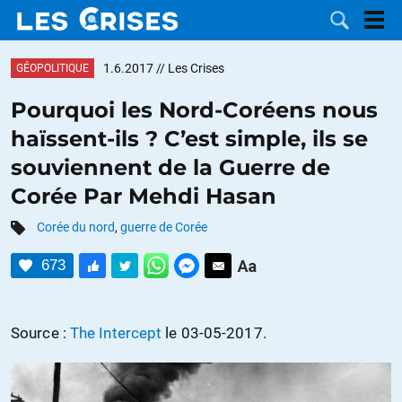
1.6.2017
// Les Crises
GÉOPOLITIQUE
Pourquoi les Nord-Coréens nous
haïssent-ils ? C’est simple, ils se
LES
souviennent de la Guerre de
Corée Par Mehdi Hasan
DOSSIERS
CATÉGORIES
Corée du nord
,
guerre de Corée
MOTS CLÉS
673
NOUS
Source :
The Intercept
le 03-05-2017.
CONTACTER
FAIRE UN
DON