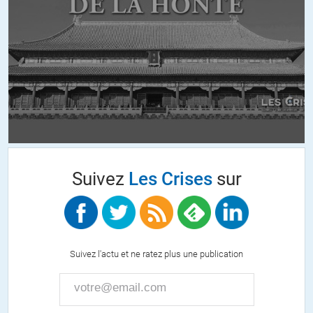
Duracuir
//
01.06.2017 à 18h31
Toff, dans toute l’histoire humaine avant le XVIIe siècle. Aucune
civilisation, aucun pays ne s’était comporté plus abominablement
que Rome. Aucune n’autre n’a autant massacré, opprimé, torturé,
réduit en esclavage, pillé, éradiqué que Rome.
Ben regardez, depuis 1500 ans, on considère Rome avec une
grande admiration et on considère les siècles suivants qui ont vu
progressivement la fin de l’esclavage et le début du droit universel
comme un âge obscur et minable.
Suivez
Les Crises
sur
Que voulez vous? L’humain est un con.
+6
ALERTER
Mohamed
//
01.06.2017 à 22h20
Suivez l'actu et ne ratez plus une publication
quelles sont vos sources pour affirmer que l’empire romain ait
massacré plus que les empires chinois, perses ou arabes ?
+5
ALERTER