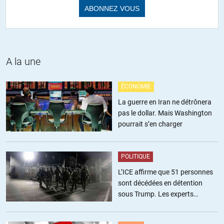
martin
//
01.06.2017 à 23h42
Sauf grosse erreur de ma part Gengis Khan a « tué, massacré,
A la une
torturé » à lui tout seul nettement plus de gens en une vie que
Rome en cinq siècles.
ÉCONOMIE
La guerre en Iran ne détrônera
+6
ALERTER
pas le dollar. Mais Washington
pourrait s’en charger
Pipina
//
02.06.2017 à 00h56
POLITIQUE
en 1492 l’Espagne découvre l’Amérique (nom de tout le continent,
L’ICE affirme que 51 personnes
même ça on ont volé). Et un de plus grands génocide de l’histoire
sont décédées en détention
commence, la massacre et acculturation des milliers d’individus,
sous Trump. Les experts
même aujourd’hui on découvre des ruines et au même temps le
estiment ce chiffre sous-estimé
nom d’une civilisation disparue. Alors l’Empire Romain, je croit
qu’il ne pas à la tête du Hit Parade.