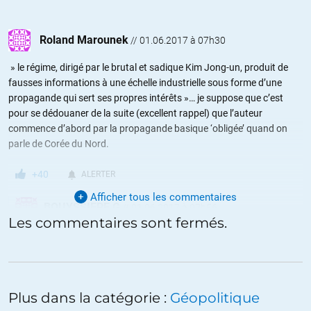
Roland Marounek
//
01.06.2017 à 07h30
» le régime, dirigé par le brutal et sadique Kim Jong-un, produit de
fausses informations à une échelle industrielle sous forme d’une
propagande qui sert ses propres intérêts »… je suppose que c’est
pour se dédouaner de la suite (excellent rappel) que l’auteur
commence d’abord par la propagande basique ‘obligée’ quand on
parle de Corée du Nord.
+40
ALERTER
Afficher tous les commentaires
BOUYSSIERE G
//
01.06.2017 à 07h56
Les commentaires sont fermés.
Oui, c’est ce qui me venait à l’esprit !
+8
ALERTER
Plus dans la catégorie :
Géopolitique