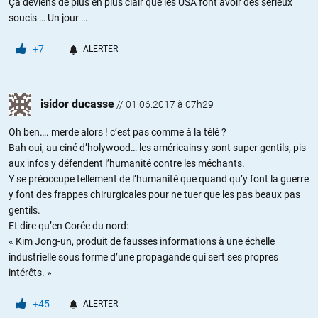
Ça deviens de plus en plus clair que les USA font avoir des sérieux
soucis … Un jour …
+7
ALERTER
isidor ducasse
//
01.06.2017 à 07h29
Oh ben…. merde alors ! c’est pas comme à la télé ?
Bah oui, au ciné d’holywood… les américains y sont super gentils, pis
aux infos y défendent l’humanité contre les méchants.
Y se préoccupe tellement de l’humanité que quand qu’y font la guerre
y font des frappes chirurgicales pour ne tuer que les pas beaux pas
gentils.
Et dire qu’en Corée du nord:
« Kim Jong-un, produit de fausses informations à une échelle
industrielle sous forme d’une propagande qui sert ses propres
intérêts. »
+45
ALERTER