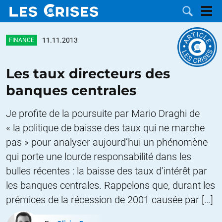
11.11.2013
FINANCE
Les taux directeurs des
LES
banques centrales
DOSSIERS
CATÉGORIES
Je profite de la poursuite par Mario Draghi de
« la politique de baisse des taux qui ne marche
MOTS CLÉS
pas » pour analyser aujourd’hui un phénomène
qui porte une lourde responsabilité dans les
NOUS
bulles récentes : la baisse des taux d’intérêt par
CONTACTER
les banques centrales. Rappelons que, durant les
FAIRE UN
prémices de la récession de 2001 causée par […]
DON