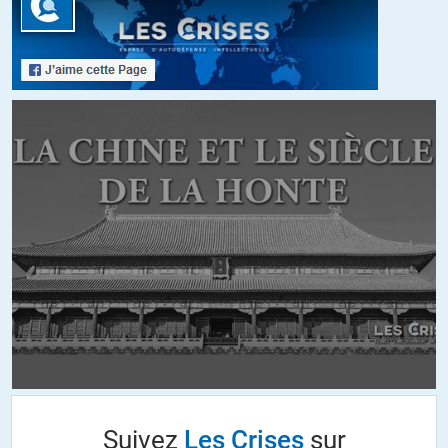
certaine façon a réussi a saper sa capacité d’imposer du fait de
son statut de puissance régalienne. Mais comme cette doxa
mène aussi dans un mur, elle agite les restes de son ennemi pour
faire croire qu’il est encore là. C’est un moyen classique de
maintenir une cohésion et d’éviter un auto-examen critique.
Delphin
//
12.11.2013 à 12h34
Citation step :
« et d’une certaine façon a réussi a saper sa capacité
d’imposer du fait de son statut de puissance réganienne »
Le très libéral Ronald aurait-il réussi à saper le pouvoir régalien
de l’Etat ?…
Amicalement,
Delphin
Suivez
Les Crises
sur