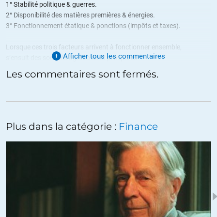
1° Stabilité politique & guerres.
2° Disponibilité des matières premières & énergies.
3° Fonctionnement étatique & ponctions (impôts et taxes).
Lorsque ces trois facteurs arrivent à fonctionner ensemble,
Afficher tous les commentaires
s’ensuit des sociétés agréables et prospères
qui laissent place à la détente et au plaisir …
Les commentaires sont fermés.
Lorsque l’un de ces trois facteurs pose problème,
c’est le début des crises de toute la société.
Notre prochain très gros problème pourrait bien être le n° 2, et de
Plus dans la catégorie :
Finance
forts taux directeurs négatifs (argent gratuit) ne pourront rien y
changer.
Les folies inconsidérées actuelles du monde de la finance, n’auront
été qu’une bulle créée par de l’énergie abondante et par une maturité
sélective (non répartie) des gains en productivité.
+1
ALERTER