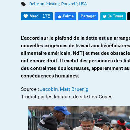
Dette américaine
,
Pauvreté
,
USA
175
Merci
J'aime
Partager
Je Tweet
L’accord sur le plafond de la dette est un arran
nouvelles exigences de travail aux bénéficiair
alimentaire américain, NdT] et met des obstacle
ont encore droit. Il exclut des personnes des list
des contraintes douloureuses, apparemment au 
conséquences humaines.
Source :
Jacobin, Matt Bruenig
Traduit par les lecteurs du site Les-Crises