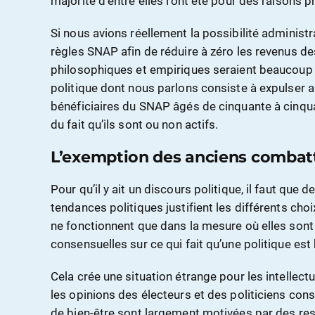
majorité d’entre elles l’ont été pour des raisons 
Si nous avions réellement la possibilité administr
règles SNAP afin de réduire à zéro les revenus des
philosophiques et empiriques seraient beaucoup 
politique dont nous parlons consiste à expulser 
bénéficiaires du SNAP âgés de cinquante à cinqu
du fait qu’ils sont ou non actifs.
L’exemption des anciens combatt
Pour qu’il y ait un discours politique, il faut que d
tendances politiques justifient les différents choi
ne fonctionnent que dans la mesure où elles sont 
consensuelles sur ce qui fait qu’une politique es
Cela crée une situation étrange pour les intellect
les opinions des électeurs et des politiciens con
de bien-être sont largement motivées par des re