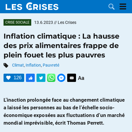
13.6.2023
// Les Crises
CRISE SOCIALE
Inflation climatique : La hausse
des prix alimentaires frappe de
LES
plein fouet les plus pauvres
DOSSIERS
CATÉGORIES
Climat
,
Inflation
,
Pauvreté
126
MOTS CLÉS
NOUS
L’inaction prolongée face au changement climatique
a laissé les personnes au bas de l’échelle socio-
CONTACTER
FAIRE UN
économique exposées aux fluctuations d’un marché
mondial imprévisible, écrit Thomas Perrett.
DON