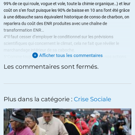
99% de ce qui roule, vogue et vole, toute la chimie organique…) et leur
coût on s’en fout puisque les 90% de baisse en 10 ans l’ont été grâce
à une débauche sans équivalent historique de conso de charbon, on
reparlera du coût des ENR produites avec une chaîne de
transformation ENR…
4°Il faut cesser d’employer le conditionnel sur les prévisions
scientifiques qui concernent le climat, cela ne fait que révéler le
marchandage intérieur de sa caboche.
Afficher tous les commentaires
5°Comme toujours, l’avenir dépend essentiellement de nos actions
de chaque instant, ce qui change c’est qu’en ne changeant pas, on
Les commentaires sont fermés.
change tout et en insistant, on provoque l’holocauste antique.
+5
ALERTER
Plus dans la catégorie :
Crise Sociale
Incognitototo
//
14.06.2023 à 03h28
Ceux qui lisent Élucid savent que cela fait longtemps que les prix de
marché ne répondent qu’à la marge à des pénuries ou des excès de
demandes…