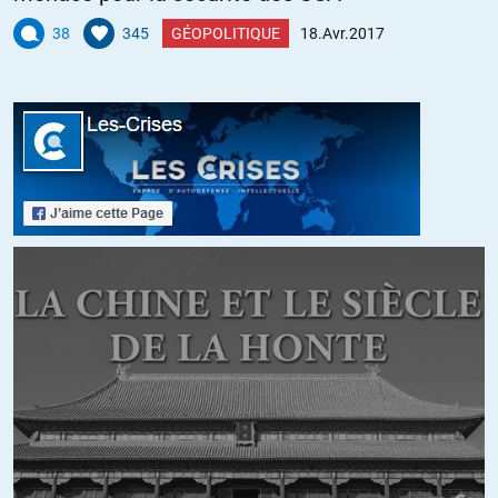
Manifestement le journal le Monde est passé du journalisme à la
38
345
GÉOPOLITIQUE
18.Avr.2017
propagande et cette tribune en est exemple.
Jacques Sapir dénonce dans deux billets récents sur son blog –
Monde en décomposition et Naufrage d’une journaliste – les
mensonges et la propagande à laquelle se livre le Monde.
https://russeurope.hypotheses.org/5910
On attend avec impatience les corrections du Decodex sur les
articles cités par J. Sapir et publiés par le Monde.
http://www.lemonde.fr/idees/article/2017/04/15/presidentielle-
crise-de-nerfs-nationale_5111781_3232.html
http://www.lemonde.fr/politique/article/2017/04/11/jacques-
sapir-premier-du-non_5109353_823448.html
+17
ALERTER