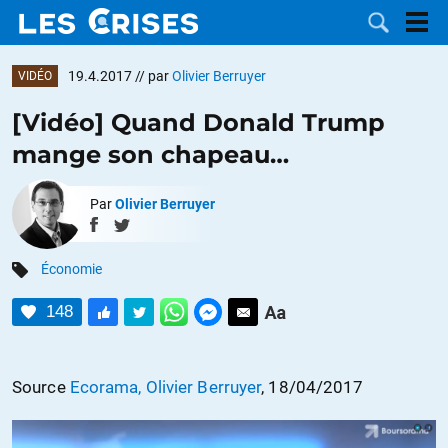
19.4.2017
// par
Olivier Berruyer
VIDÉO
[Vidéo] Quand Donald Trump
mange son chapeau…
LES
Par
Olivier Berruyer
DOSSIERS
CATÉGORIES
Économie
MOTS CLÉS
148
NOUS
CONTACTER
FAIRE UN
Source
Ecorama, Olivier Berruyer
, 18/04/2017
DON