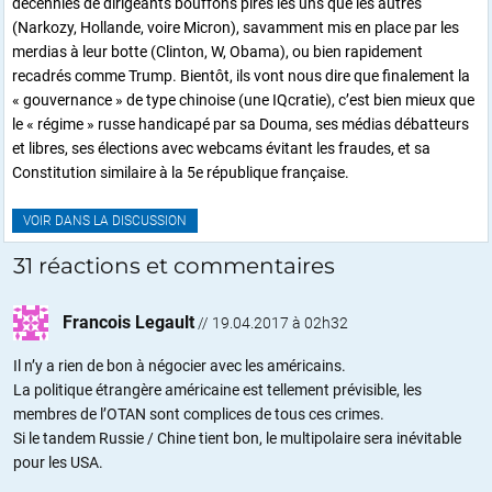
décennies de dirigeants bouffons pires les uns que les autres
(Narkozy, Hollande, voire Micron), savamment mis en place par les
merdias à leur botte (Clinton, W, Obama), ou bien rapidement
recadrés comme Trump. Bientôt, ils vont nous dire que finalement la
« gouvernance » de type chinoise (une IQcratie), c’est bien mieux que
le « régime » russe handicapé par sa Douma, ses médias débatteurs
et libres, ses élections avec webcams évitant les fraudes, et sa
Constitution similaire à la 5e république française.
VOIR DANS LA DISCUSSION
31 réactions et commentaires
Francois Legault
//
19.04.2017 à 02h32
Il n’y a rien de bon à négocier avec les américains.
La politique étrangère américaine est tellement prévisible, les
membres de l’OTAN sont complices de tous ces crimes.
Si le tandem Russie / Chine tient bon, le multipolaire sera inévitable
pour les USA.