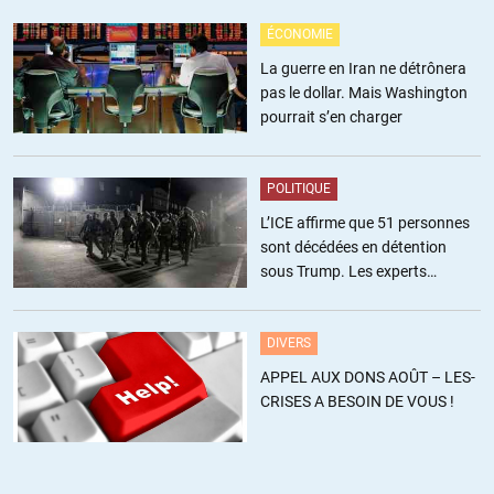
Stiglitz n’a manifestement pas lu son propre bouquin, publié l’an
ÉCONOMIE
dernier, ou il proposait d’en finir avec l’Euro ^^
La guerre en Iran ne détrônera
pas le dollar. Mais Washington
(
https://www.letemps.ch/economie/2016/09/19/joseph-stiglitz-
pourrait s’en charger
prone-fin-leuro
)
J’imagine qu’il fut pris d’effroi en découvrant que son livre
POLITIQUE
inspirait l’extrême droite fancaise, et qu’il s’est dépêché de signer
L’ICE affirme que 51 personnes
la première tribune venue pouyr se dédouaner. Parce que servir de
sont décédées en détention
justification a MLP, c’est un coup a finir dabs un decodex, ca
sous Trump. Les experts
madame.
estiment ce chiffre sous-estimé
Comme quoi la police de la pensée par association par la méthode
DIVERS
Fourest/Laurent, ca marche.
APPEL AUX DONS AOÛT – LES-
+12
ALERTER
CRISES A BESOIN DE VOUS !
Pierre Tavernier
//
19.04.2017 à 13h32
Stiglitz conseille d’en finir avec l’Euro, non avec l’Europe. Mais