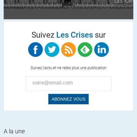
Libraire
//
19.04.2017 à 09h48
Ces types n’ont probablement pas lu le livre de leur collègue
français Maurice Allais, prix Nobel 1988 qui proposait une Union
européenne fondée sur une base démocratique et contre le libre
Suivez
Les Crises
sur
échange mondialiste, ce qui ne peut plus se produire désormais,
grâce à leurs traités iniques adoptés en méprisant la démocratie.
S’appuyant sur l’anti démocratie ils viendraient donner au peuple
français des leçons de démocratie!
En ne proposant aucun argumentaire véritable, opposable au
Suivez l'actu et ne ratez plus une publication
programme économique proposé, (pourtant il existe biens des
points de controverse possible) leur médiocrité primaire est
l’occasion de porter à contrario des voix au candidat qu’ils veulent
attaquer, il s’agit d’une ingérence inadmissible dans le déroulement
des élections françaises par un groupe d’influence étranger. Porté
par un journal collabo.
+15
ALERTER
A la une
kasper
//
19.04.2017 à 12h34