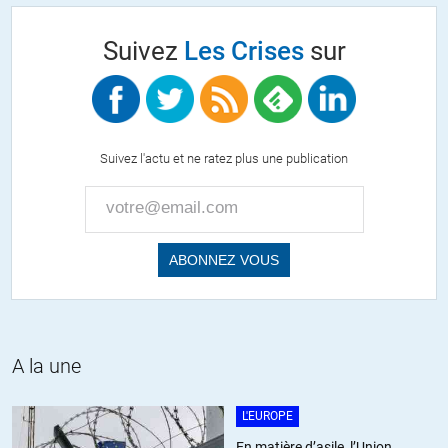
pas de discours ou de tracs où on peut dire n’importe quoi
sans contradiction)
Suivez
Les Crises
sur
+2
Pascalcs
//
25.05.2017 à 05h06
Suivez l'actu et ne ratez plus une publication
Il me semble qu’Asselineau répondait assez bien à la
question. Au final est-il plus problématique de sortir de l’Euro
(actuel) que d’y rester? Faudra-t-il
attendre l’explosion final de cette monnaie pour enfin se
rendre compte de son incohérence et lire en détail (pour les
comprendre), les études faites pour montrer son extrême
déséquilibre ? Ou allons nous tout simplement attendre le
spectacle de la sortie de la Grèce de l’Euro, un sceau de pop-
corn en mains?
A la une
L'EUROPE
En matière d’asile, l’Union