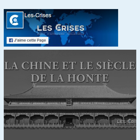
avant de parler des incohérences de l’Euro.
+17
Thierry
//
24.05.2017 à 22h48
Marine Le Pen aurait été traitée de folle, d’extremiste ou de
mangeur d’enfants pendans les débats?
Ce ne n’est pas ce que j’ai vu.
Ce que j’ai vu, c’est qu’elle n’avait aucune solution pour sortir
de l’Euro.
Idem pour Mélenchon, obligé de faire des plans A et B, et
enfillant les mesures contradictoires.
Dans tour débat contradictoire (interne ou publics), les
partisants d’une sortie de l’Euro se font descendre car ils ne
peuvent pas répondre face aux problèmes que ça pose.
C’est peut être pour ça que vous percevez que le débat est
‘volé’. Ce n’est pas vrai. En fait, il est refusé. (je parle de débats,