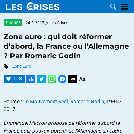
24.5.2017
// Les Crises
FINANCE
Zone euro : qui doit réformer
d’abord, la France ou l’Allemagne
LES
? Par Romaric Godin
DOSSIERS
CATÉGORIES
Zone Euro
208
MOTS CLÉS
NOUS
Source :
Le Mouvement Réel, Romaric Godin
, 19-04-
2017
CONTACTER
FAIRE UN
Emmanuel Macron propose de réformer d’abord la
DON
France pour pouvoir obtenir de l’Allemagne un cadre