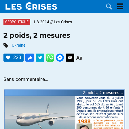
1.8.2014
// Les Crises
GÉOPOLITIQUE
2 poids, 2 mesures
Ukraine
LES
223
DOSSIERS
CATÉGORIES
MOTS CLÉS
Sans commentaire…
NOUS
CONTACTER
FAIRE UN
DON