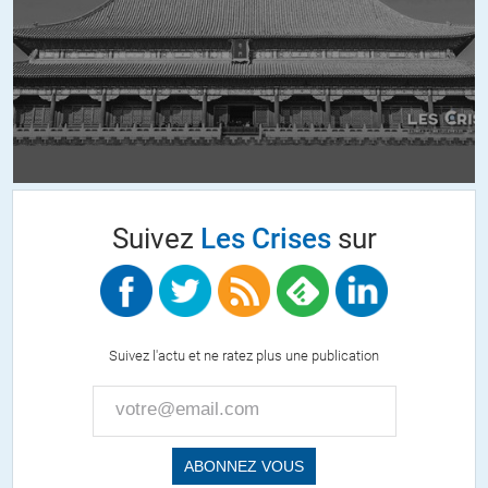
est entendue plus fortement. Pour autant cela ne veut pas dire
que cette olé doit être récupérée par un parti en particulier car
cela serait contre-productif.
Que ceux qui sont d’accord avec ce principe le montre . . .
achriline
//
01.08.2014 à 12h30
Suivez
Les Crises
sur
The world is a dangerous place to live; not because of the people
who are evil, but because of the people who don’t do anything
about it.
Suivez l'actu et ne ratez plus une publication
Albert Einstein
ALERTER