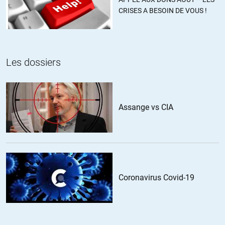
venez nombreux les amis !
CRISES A BESOIN DE VOUS !
ALERTER
Les dossiers
casper
//
01.08.2014 à 05h54
Ce qui est fatiguant quand on aborde ces questions la avec les gens,
c’est la difficulté a ne pas laisser le ton monter. Devant tant
Assange vs CIA
d’hypocrisie, de doubles standards, de danger enfin, de réel danger
de guerre, on ne peut pas rester calme.
Et on a vite fait de devenir pour l’excité de service.
ALERTER
Coronavirus Covid-19
dupontg
//
01.08.2014 à 07h06
Ca doit venir de la difference entre les republicains et les