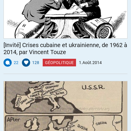
Une des suggestion serait une nouvelle ruée vers l’or de la
classe moyenne qui déboucherait sur une pénurie mettant à
mal la confiance dans toutes les autres devises…papier! Oui,
parce dans le fond, tout est une histoire de confiance.
A+
[Invité] Crises cubaine et ukrainienne, de 1962 à
2014, par Vincent Touze
22
128
GÉOPOLITIQUE
1.Août.2014
scarabeo
//
01.08.2014 à 18h04
+1 !
Je suis bien d’accord que le temps de l’action est venu. près de
3000 adhérents ici sont, pour le moins suffisamment curieux et
intelligents pour comprendre que si on ne se prend pas en main,
on risque de rester les piètres spectateurs de la fin d’un monde.
Beaucoup se demandent que faire. Cela me semble sur le fond
bien simple et sur la forme particulièrement complexe.
Sur le fond, la première des choses est de se réunir. Se réunir