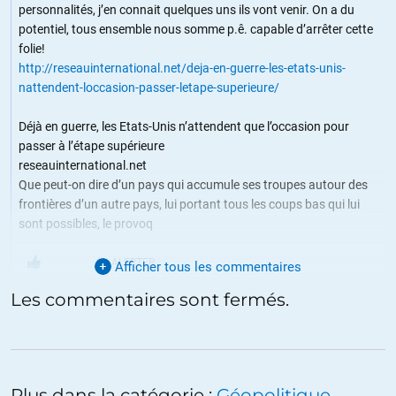
personnalités, j’en connait quelques uns ils vont venir. On a du
potentiel, tous ensemble nous somme p.ê. capable d’arrêter cette
folie!
http://reseauinternational.net/deja-en-guerre-les-etats-unis-
nattendent-loccasion-passer-letape-superieure/
Déjà en guerre, les Etats-Unis n’attendent que l’occasion pour
passer à l’étape supérieure
reseauinternational.net
Que peut-on dire d’un pays qui accumule ses troupes autour des
frontières d’un autre pays, lui portant tous les coups bas qui lui
sont possibles, le provoq
ALERTER
Afficher tous les commentaires
Les commentaires sont fermés.
LA ROQUE
//
01.08.2014 à 12h00
Je suis d ‘accord il faut passer à la vitesse supérieure, mais
comment ?
C’est pour cela que je proposais à Olivier de créer un rendez vous
Plus dans la catégorie :
Géopolitique