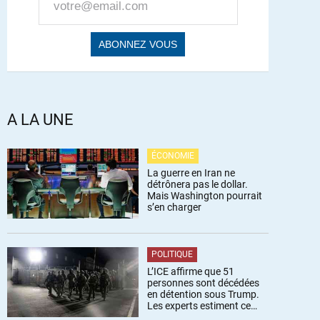
A LA UNE
ÉCONOMIE
La guerre en Iran ne
détrônera pas le dollar.
Mais Washington pourrait
s’en charger
POLITIQUE
L’ICE affirme que 51
personnes sont décédées
en détention sous Trump.
Les experts estiment ce
chiffre sous-estimé