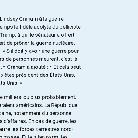
r Lindsey Graham à la guerre
mps le fidèle acolyte du belliciste
rump, à qui le sénateur a offert
ait de prôner la guerre nucléaire.
« S’il doit y avoir une guerre pour
ers de personnes meurent, c’est là-
. » Graham a ajouté : « Et cela peut
s êtes président des États-Unis,
ts-Unis. »
e milliers, ou plus probablement,
eraient américains. La République
icaine, notamment du personnel
d’affaires. En cas de guerre, les
ttre les forces terrestres nord-
 masse. Et le bilan parmi les