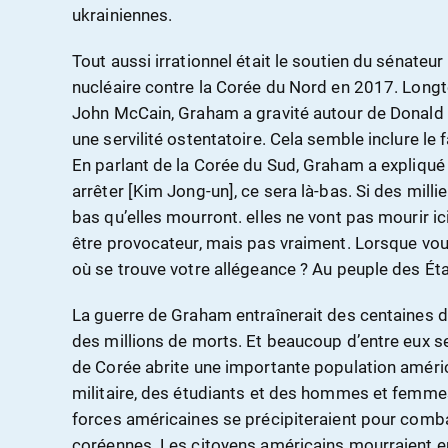
ukrainiennes.
Tout aussi irrationnel était le soutien du sénateu
nucléaire contre la Corée du Nord en 2017. Longte
John McCain, Graham a gravité autour de Donald T
une servilité ostentatoire. Cela semble inclure le f
En parlant de la Corée du Sud, Graham a expliqué : 
arrêter [Kim Jong-un], ce sera là-bas. Si des milli
bas qu’elles mourront. elles ne vont pas mourir ici
être provocateur, mais pas vraiment. Lorsque vou
où se trouve votre allégeance ? Au peuple des Éta
La guerre de Graham entraînerait des centaines d
des millions de morts. Et beaucoup d’entre eux s
de Corée abrite une importante population amér
militaire, des étudiants et des hommes et femmes 
forces américaines se précipiteraient pour comba
coréennes. Les citoyens américains mourraient en