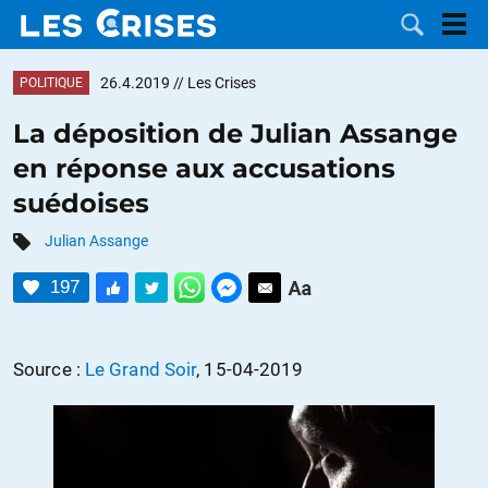
26.4.2019
// Les Crises
POLITIQUE
La déposition de Julian Assange
en réponse aux accusations
LES
suédoises
DOSSIERS
CATÉGORIES
Julian Assange
197
MOTS CLÉS
NOUS
Source :
Le Grand Soir
, 15-04-2019
CONTACTER
FAIRE UN
DON