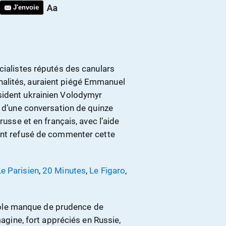
J'envoie
cialistes réputés des canulars
alités, auraient piégé Emmanuel
sident ukrainien Volodymyr
t d’une conversation de quinze
russe et en français, avec l’aide
ment refusé de commenter cette
Le Parisien
,
20 Minutes
,
Le Figaro
,
oyable manque de prudence de
magine, fort appréciés en Russie,