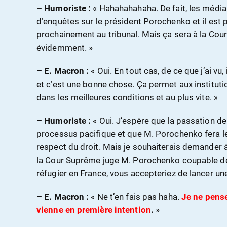
– Humoriste :
« Hahahahahaha. De fait, les média
d’enquêtes sur le président Porochenko et il est p
prochainement au tribunal. Mais ça sera à la Co
évidemment. »
– E. Macron :
«
Oui. En tout cas, de ce que j’ai vu,
et c’est une bonne chose. Ça permet aux institutio
dans les meilleures conditions et au plus vite. »
– Humoriste :
« Oui. J’espère que la passation de
processus pacifique et que M. Porochenko fera l
respect du droit. Mais je souhaiterais demander à
la Cour Suprême juge M. Porochenko coupable de c
réfugier en France, vous accepteriez de lancer un
– E. Macron :
«
Ne t’en fais pas haha.
Je ne pense
vienne en première intention
.
»