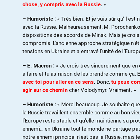
chose, y compris avec la Russie
.
»
– Humoriste :
« Très bien. Et je suis sûr qu’il est
avec la Russie. Malheureusement, M. Porochenko 
dispositions des accords de Minsk. Mais je croi
compromis. L’ancienne approche stratégique n’étai
tensions en Ukraine et a entravé l’unité de l’Europe
– E. Macron :
« Je crois très sincèrement que en 
à faire et tu as raison de les prendre comme ça. 
avec toi pour aller en ce sens
.
Donc,
tu peux com
agir sur ce chemin
cher Volodymyr. Vraiment. »
– Humoriste :
« Merci beaucoup. Je souhaite que l
la Russie travaillent ensemble comme au bon vieu
l’Europe reste stable et qu’elle maintienne sa pros
ennemi… en Ukraine tout le monde ne partage pas 
notre ennemi principal n’est pas la Russie, mais l