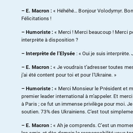
– E. Macron :
« Héhéhé… Bonjour Volodymyr. Bonj
Félicitations !
– Humoriste :
« Merci ! Merci beaucoup ! Merci p
interprète à disposition ?
– Interprète de l’Elysée
: « Oui je suis interprète. 
– E. Macron :
« Je voudrais t’adresser toutes mes 
j’ai été content pour toi et pour l’Ukraine. »
– Humoriste :
« Merci Monsieur le Président et m
premier leader international à m’appeler. Et merc
à Paris ; ce fut un immense privilège pour moi. Je
soutien. 73% des Ukrainiens. C’est tout simplemen
– E. Macron :
« Ah je comprends. C’est un moment 