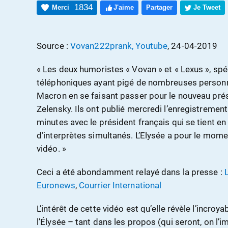
1834
Merci
J'aime
Partager
Je Tweet
Source :
Vovan222prank, Youtube
, 24-04-2019
« Les deux humoristes « Vovan » et « Lexus », spé
téléphoniques ayant pigé de nombreuses personn
Macron en se faisant passer pour le nouveau pré
Zelensky. Ils ont publié mercredi l’enregistremen
minutes avec le président français qui se tient en 
d’interprètes simultanés. L’Elysée a pour le mo
vidéo. »
Ceci a été abondamment relayé dans la presse :
Euronews
,
Courrier International
L’intérêt de cette vidéo est qu’elle révèle l’incr
l’Élysée – tant dans les propos (qui seront, on l’i