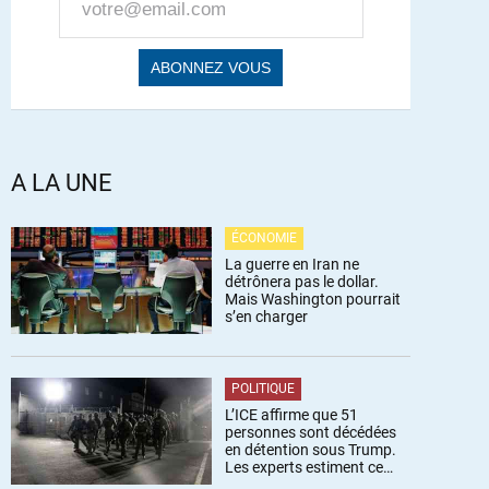
A LA UNE
ÉCONOMIE
La guerre en Iran ne
détrônera pas le dollar.
Mais Washington pourrait
s’en charger
POLITIQUE
L’ICE affirme que 51
personnes sont décédées
en détention sous Trump.
Les experts estiment ce
chiffre sous-estimé