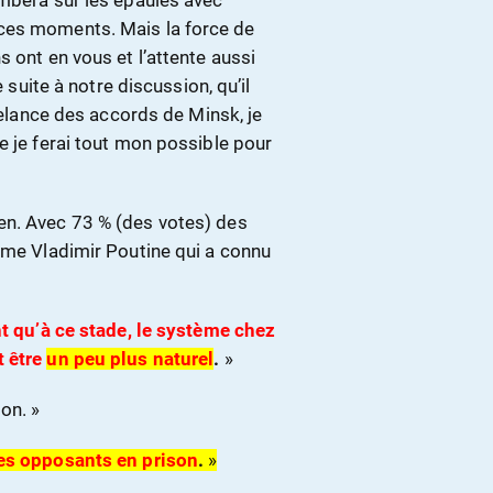
ombera sur les épaules avec
ces moments. Mais la force de
 ont en vous et l’attente aussi
e suite à notre discussion, qu’il
 relance des accords de Minsk, je
e je ferai tout mon possible pour
en. Avec 73 % (des votes) des
omme Vladimir Poutine qui a connu
nt qu’à ce stade, le système chez
t être
un peu plus naturel
.
»
on. »
tes opposants en prison
.
»