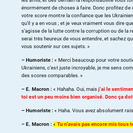
les amis, et dès demain la responsabilité vous t
énormément de choses à faire. Donc profitez de 
votre score montre la confiance que les Ukrainiens
qu’il y a en vous ; et je veux vraiment vous dire qu
s’agisse de la lutte contre la corruption ou de la
serai très heureux de vous entendre, et sachez qu
vous soutenir sur ces sujets. »
– Humoriste :
« Merci beaucoup pour votre souti
Ukrainiens, c’est juste incroyable, je me sens c
des scores comparables. »
– E. Macron :
« Hahaha. Oui, mais
j’ai le sentime
toi est un peu moins bien organisé. Donc ça doi
– Humoriste :
« Haha. Vous avez absolument rais
– E. Macron :
«
Tu n’avais pas encore mis tous 