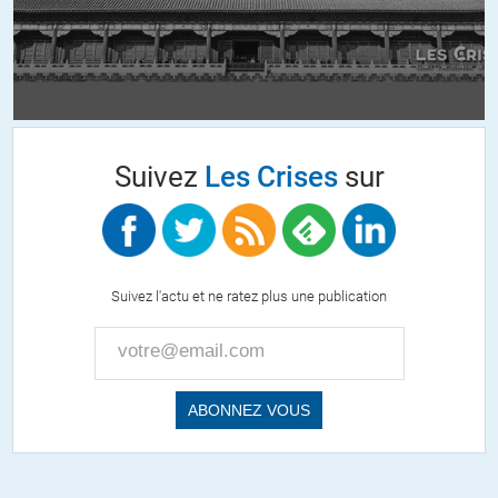
Ils ne sont pas tous malhonnêtes, ni corrompus.
Mais depuis CdG, qui n’était pas Politique rappelons le, l’évolution
est continue.
Le Politique, de quelque bord que ce soit, ne défend plus le peuple,
mais sa place.
Suivez
Les Crises
sur
Politique, c’est un job.
Avez-vous entendu les députés, sénateurs, conseillers de tous
niveaux, maires, etc, etc proposer de diviser par 2 leur nombre
pléthorique?
Suivez l'actu et ne ratez plus une publication
Ni leurs avantages?
Nous sommes en oligarchie, pas en démocratie.
ALERTER
GRRR
//
07.10.2013 à 13h37