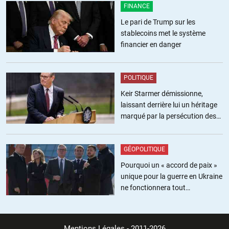
FINANCE
Mais sur le principe, dans l’absolu, ok pour dire que tout le monde
Le pari de Trump sur les
devrait payer ses impôts. Point.
stablecoins met le système
Par contre, dans le contexte actuel, la question de ce que fait l’état
financier en danger
avec notre argent doit être posée très clairement dans un pays qui
se tiers-mondise de jours en jours.
POLITIQUE
ALERTER
Keir Starmer démissionne,
Michel Martin
//
08.10.2013 à 13h19
laissant derrière lui un héritage
marqué par la persécution des
les impôts, ce n’est pas tellement pour payer la bureaucratie, c’est
militants pro-palestiniens
quand même avant tout pour éduquer les lecteurs sans lesquels
Amazon n’aurait aucun client.
GÉOPOLITIQUE
Pourquoi un « accord de paix »
ALERTER
unique pour la guerre en Ukraine
ne fonctionnera tout
bizbee
//
08.10.2013 à 13h52
simplement pas
Bien vu, sauf que je serais curieux de connaitre la part des livres
par rapport à la part du high-tech, pour lequel l’éducation du
Mentions Légales
- 2011-2026