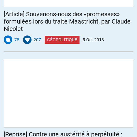
http://www.librairiepassages.fr/
[Article] Souvenons-nous des «promesses»
formulées lors du traité Maastricht, par Claude
http://www.vivementdimanche.com/
Nicolet
ALERTER
75
207
GÉOPOLITIQUE
5.Oct.2013
Michel Martin
//
08.10.2013 à 13h12
et ces libraires, ils commandent sur Amazon? 🙂
Lyonnais
//
09.10.2013 à 09h40
Non
[Reprise] Contre une austérité à perpétuité :