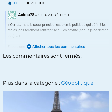
+1
ALERTER
Ankou78
//
07.10.2013 à 17h21
« Certes, mais le souci principal est bien le politique qui définit les
règles, pas tellement l’entreprise qui en profite (et que je ne défend
pas)…. »
Afficher tous les commentaires
Encore une fois d’accord.
Les commentaires sont fermés.
Mais ce qu’il faut aussi dire c’est que les lobbies sont tellement
bien faits qu’il y a quasi en permanence collusion des deux:
l’entreprise en profite parce que elle a fait ce qu’il fallait pour que
le Politique agisse dans son sens, qui n’est pas forcément le « bon
sens »
Plus dans la catégorie :
Géopolitique
ALERTER
Un lecteur assidu
//
08.10.2013 à 11h03