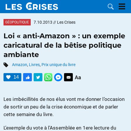
7.10.2013
// Les Crises
GÉOPOLITIQUE
Loi « anti-Amazon » : un exemple
caricatural de la bêtise politique
LES
ambiante
DOSSIERS
CATÉGORIES
Amazon
,
Livres
,
Prix unique du livre
14
MOTS CLÉS
NOUS
Les imbécillités de nos élus vont me donner l’occasion
de sortir un peu de la crise économique et de parler
CONTACTER
FAIRE UN
cette semaine du livre.
DON
L’exemple du vote à l’Assemblée en 1ere lecture du