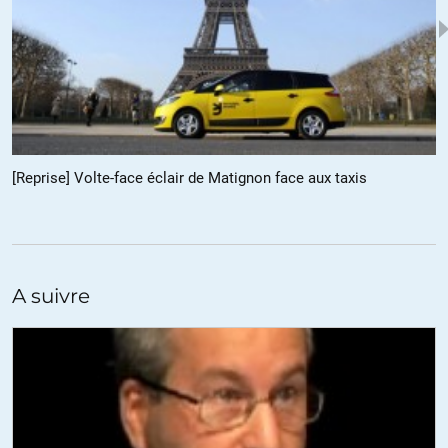
J’ai commandé deux fois à la FNAC. La 1ère fois, cela s’est mal
passé (livre prétendument en stock, livré finalement 4 semaines
en retard). La 2ème fois, idem.
J’ai arrêté.
Jamais eu de problèmes avec Amazon (au contraire, ils m’ont aidé
à régler un litige avec la Poste: les colis qui disparaissent à Noël,
dans une plateforme bien connue de la RP).
[Reprise] Volte-face éclair de Matignon face aux taxis
Chacun son avis.
Cordialement.
PS: je suis avant tout un lecteur, pas le Che.
ALERTER
A suivre
JimFossile
//
08.10.2013 à 18h06
Moi, la FNAC, je commande un livre et je reçois la commande
d’un autre client. Il ne me renvoient ma commande qu’après
avoir reçu en retour la commande de l’autre client. Bref, j’ai
annulé ma commande et leur ai renvoyé ce qui leur revenait de
droit.