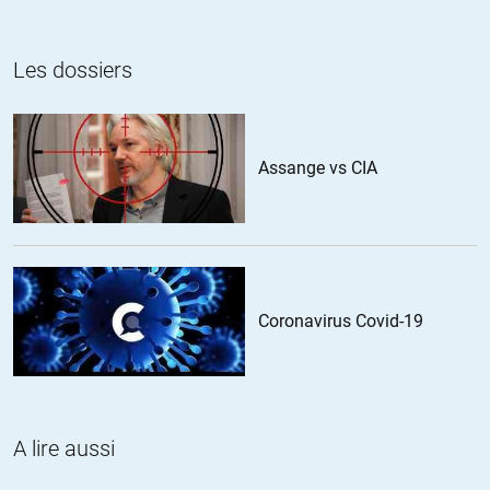
estiment ce chiffre sous-estimé
cording
//
07.10.2013 à 07h42
Le projet de loi « anti-Amazon » vise en réalité à lui interdire de
Les dossiers
cumuler la réduction de 5% permise par la loi Lang et la gratuité des
frais d’envois ce qui est une concurrence déloyale vis-à-vis de ce qui
reste encore du secteur de la librairie.
Une fois de plus c’est une demie-mesure de la part du gouvernement
Assange vs CIA
qui n’ose pas s’en prendre comme d’autres pays le font à
l’optimisation-évasion fiscale que pratique notamment Amazon mais
aussi Google, Yahoo etc…..!
ALERTER
Coronavirus Covid-19
yoananda
//
07.10.2013 à 15h35
Je finis par me dire qu’ils ont raison « d’optimiser ».
A quoi bon payer des impôts pour une bureaucratie kafkaïenne qui
devient totalement contre-productive, qui tape sur les gens
honnêtes et laisse les criminel dehors (en cols blanc ou les
A lire aussi
racailles).