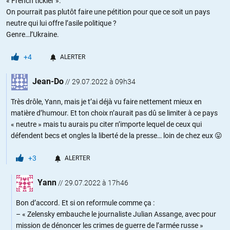
« French tickler ».
On pourrait pas plutôt faire une pétition pour que ce soit un pays
neutre qui lui offre l’asile politique ?
Genre…l’Ukraine.
+4
ALERTER
Jean-Do
//
29.07.2022 à 09h34
Très drôle, Yann, mais je t’ai déjà vu faire nettement mieux en
matière d’humour. Et ton choix n’aurait pas dû se limiter à ce pays
« neutre » mais tu aurais pu citer n’importe lequel de ceux qui
défendent becs et ongles la liberté de la presse… loin de chez eux 😛
+3
ALERTER
Yann
//
29.07.2022 à 17h46
Bon d’accord. Et si on reformule comme ça :
– « Zelensky embauche le journaliste Julian Assange, avec pour
mission de dénoncer les crimes de guerre de l’armée russe »