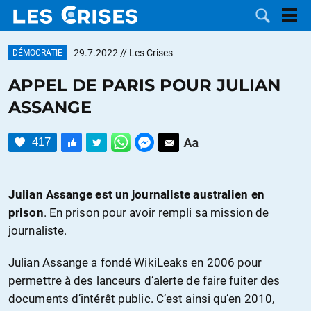
29.7.2022
// Les Crises
DÉMOCRATIE
APPEL DE PARIS POUR JULIAN
ASSANGE
LES
417
DOSSIERS
CATÉGORIES
MOTS CLÉS
Julian Assange est un journaliste australien en
prison
. En prison pour avoir rempli sa mission de
NOUS
journaliste.
CONTACTER
FAIRE UN
Julian Assange a fondé WikiLeaks en 2006 pour
permettre à des lanceurs d’alerte de faire fuiter des
DON
documents d’intérêt public. C’est ainsi qu’en 2010,