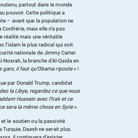
 soutenu, partout dans le monde
au pouvoir. Cette politique a
pte – avant que la population ne
Confrérie, mais elle n’a pas
e réalité mais une véritable
 l’islam le plus radical qui soit.
écurité nationale de Jimmy Carter
-Nosrah, la branche d’Al-Qaida en
 gars, il faut qu’Obama riposte
» !
que par Donald Trump, candidat
dez la Libye, regardez ce que nous
Saddam Hussein avec l’Irak et ce
t ce sera la même chose en Syrie
».
et le soutien ou la passivité
la Turquie, Daesh ne serait plus.
ors, il continuera d’exister.