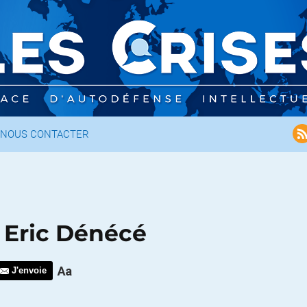
NOUS CONTACTER
 Eric Dénécé
J'envoie