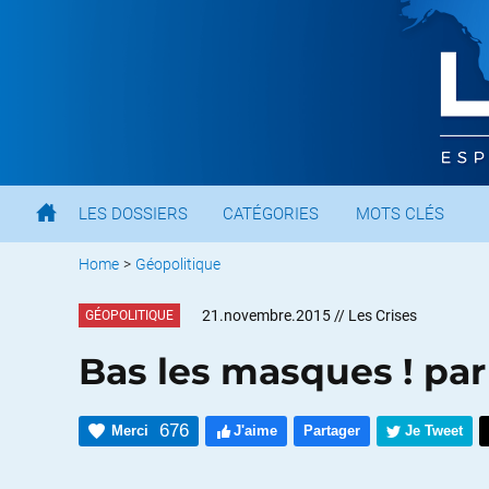
LES DOSSIERS
CATÉGORIES
MOTS CLÉS
Home
>
Géopolitique
21.novembre.2015
// Les Crises
GÉOPOLITIQUE
Bas les masques ! par
676
Merci
J'aime
Partager
Je Tweet