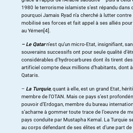
1980 le terrorisme islamiste s’est répandu dans 
pourquoi Jamais Ryad n’a cherché à lutter contre
mobilisé ses forces et fait appel à ses alliés pou
au Yémen[4].
– Le Qatar
n’est qu’un micro-Etat, insignifiant, sa
souverains successifs ont pour seule qualité d’êt
considérables d’hydrocarbures dont ils tirent de
artificiel compte deux millions d’habitants, dont
Qataris.
–
La Turquie
, quant à elle, est un grand Etat, hér
membre de l’OTAN. Mais ce pays s’est profondéme
pouvoir d’Erdogan, membre du bureau internation
s’acharne à gommer toute trace de l’oeuvre de mo
pays conduite par Mustapha Kemal. La Turquie se
au corps défendant de ses élites et d’une part de