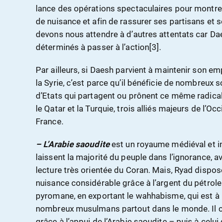
lance des opérations spectaculaires pour montrer
de nuisance et afin de rassurer ses partisans et
devons nous attendre à d’autres attentats car D
déterminés à passer à l’action[3].
Par ailleurs, si Daesh parvient à maintenir son emp
la Syrie, c’est parce qu’il bénéficie de nombreux s
d’Etats qui partagent ou prônent ce même radicali
le Qatar et la Turquie, trois alliés majeurs de l’Oc
France.
– L’Arabie saoudite
est un royaume médiéval et in
laissent la majorité du peuple dans l’ignorance, 
lecture très orientée du Coran. Mais, Ryad dispose
nuisance considérable grâce à l’argent du pétrole 
pyromane, en exportant le wahhabisme, qui est à l
nombreux musulmans partout dans le monde.
Il
grâce à l’appui de l’Arabie saoudite – puis à celu