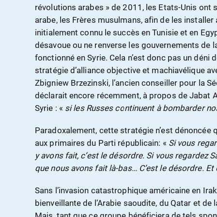
révolutions arabes » de 2011, les Etats-Unis ont
arabe, les Frères musulmans, afin de les installer 
initialement connu le succès en Tunisie et en Egy
désavoue ou ne renverse les gouvernements de la 
fonctionné en Syrie. Cela n’est donc pas un déni d
stratégie d’alliance objective et machiavélique avec
Zbigniew Brzezinski, l’ancien conseiller pour la S
déclarait encore récemment, à propos de Jabat Al
Syrie : «
si les Russes continuent à bombarder nos
Paradoxalement, cette stratégie n’est dénoncée 
aux primaires du Parti républicain: «
Si vous regar
y avons fait, c’est le désordre. Si vous regardez 
que nous avons fait là-bas… C’est le désordre. E
Sans l’invasion catastrophique américaine en Irak 
bienveillante de l’Arabie saoudite, du Qatar et de 
Mais, tant que ce groupe bénéficiera de tels spons