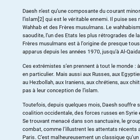
Daesh n’est qu’une composante du courant minorit
l’islam[2] qui est le véritable ennemi. Il puise ses
Wahhab et des Frères musulmans. Le wahhabisme
saoudite, l’un des Etats les plus rétrogrades de la
Frères musulmans est à l’origine de presque tous
apparus depuis les années 1970, jusqu’à Al-Qaida
Ces extrémistes s’en prennent à tout le monde : à 
en particulier. Mais aussi aux Russes, aux Egyptie
au Hezbollah, aux Iraniens, aux chrétiens, aux chii
pas à leur conception de l’islam.
Toutefois, depuis quelques mois, Daesh souffre
coalition occidentale, des forces russes en Syrie
Se trouvant menacé dans son sanctuaire, le groupe
combat, comme l’illustrent les attentats récents 
Paris. C’est malheureusement un classique qu’un