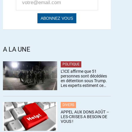
A LA UNE
POLITIQUE
L’ICE affirme que 51
personnes sont décédées
en détention sous Trump.
Les experts estiment ce
chiffre sous-estimé
DIVERS
APPEL AUX DONS AOÛT –
LES-CRISES A BESOIN DE
VOUS !