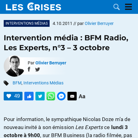
4.10.2011
// par
Olivier Berruyer
INTERVENTIONS MÉDIAS
Intervention média : BFM Radio,
Les Experts, n°3 – 3 octobre
LES
Par
Olivier Berruyer
DOSSIERS
CATÉGORIES
BFM
,
Interventions Médias
MOTS CLÉS
49
NOUS
CONTACTER
FAIRE UN
Pour information, le sympathique Nicolas Doze m’a de
nouveau invité à son émission
Les Experts
ce
lundi 3
DON
octobre à 9h00
, sur BFM Business (la radio filmée, pas