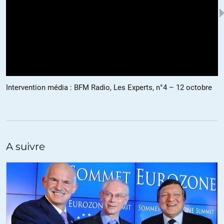
BA
//
30.09.2011 à 20h46
Un seul conseil : ne t’énerve pas, ne parle pas trop vite, articule bien,
parce que quand tu t’énerves, tu te mets à parler comme une
mitraillette, alors reste calme du début à la fin.
Vendredi 30 septembre 2011 :
Intervention média : BFM Radio, Les Experts, n°4 – 12 octobre
Trois banques espagnoles valorisées à quasiment zéro euro.
La Banque d’Espagne a repris trois caisses régionales espagnoles
vendredi, mais leur valorisation quasiment nulle fait craindre que
A suivre
l’Etat doive trouver encore d’autres capitaux pour couvrir les pertes
liées aux actifs immobiliers toxiques détenus par les « cajas ».
Les trois banques sont NCG Banco, Catalunya Bank et Unnim Banc.
La Banque d’Espagne a évalué les deux premières à 0,1 leur valeur
comptable, et elle a payé un euro symbolique pour la troisième.