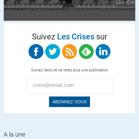
swokedav
//
04.10.2011 à 08h11
J’ai écouté le podcast hier, comme tout les jours et vous avez en effet
été très bon.
Suivez
Les Crises
sur
J’ai particulièrement aimé votre intervention sur l’Allemagne,
dénonçant son dumping salarial qui, couplé à la montée en gamme,
s’avère d’une efficacité redoutable, mais qui si était appliqué par
d’autres pays européen engendrerait un nivellement vers le bas des
salaires aux conséquences économiques et sociales explosives …
Suivez l'actu et ne ratez plus une publication
C’est une opinion allant à contre courant de la masturbation
collective sur l’Allemagne, celà mérite d’être signalé.
Ceci dit, cette politique de dumping salarial mené par l’Allemagne
trouvera bientôt fin avec l’inévitable monétisation des dettes
publiques et l’inflation qui en découlera.
Inflation qui fera voler en éclat le consensus allemand basé sur un
coût de vie stable et inférieur au notre, permettant de rendre
soutenable par le peuple le gel des salaires depuis des années.
A la une