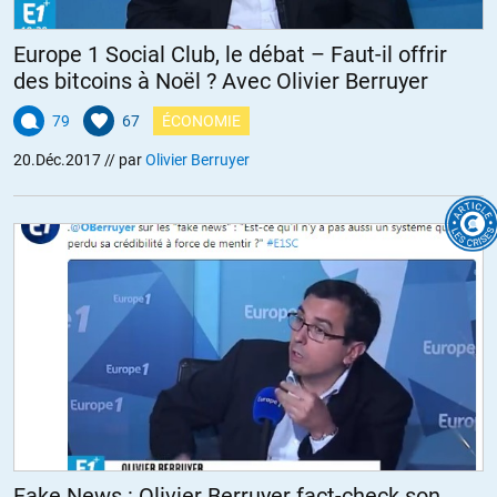
Europe 1 Social Club, le débat – Faut-il offrir
des bitcoins à Noël ? Avec Olivier Berruyer
79
67
ÉCONOMIE
20.Déc.2017
// par
Olivier Berruyer
Fake News : Olivier Berruyer fact-check son