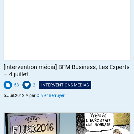
[Intervention média] BFM Business, Les Experts
– 4 juillet
58
2
INTERVENTIONS MÉDIAS
5.Juil.2012
// par
Olivier Berruyer