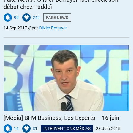
débat chez Taddeï
90
242
FAKE NEWS
14.Sep.2017
// par
Olivier Berruyer
[Média] BFM Business, Les Experts – 16 juin
16
31
INTERVENTIONS MÉDIAS
23.Juin.2015