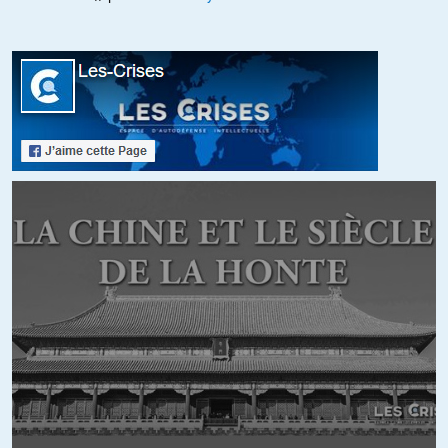
qu’elles achètent des obligations et fassent des prêts aux états à
un taux permettant de faire une large culbute de leurs marges … ce
n’est (peut être) pas interdit mais est-ce logique, normal est-ce
correct.
Et pour les peuples, la démocratie?
« La ferme et marche ! »
Je vais oser une métaphore (trés) limite mais représente, à mon
avis, ce qu’est devenu L’U.E. :
» L’U.E. c’est comme demander aux gardiens d’Auschwitz de vous
libérer. Au minimum de vous traiter en suivant la convention de
Genève, avec humanité ».
Je sais, j’abuse mais vue les derniers modes opératoires et
événements …
ALERTER