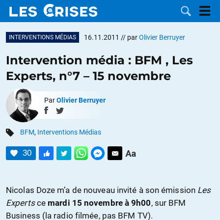
16.11.2011
// par
Olivier Berruyer
INTERVENTIONS MÉDIAS
Intervention média : BFM , Les
Experts, n°7 – 15 novembre
LES
Par
Olivier Berruyer
DOSSIERS
CATÉGORIES
BFM
,
Interventions Médias
MOTS CLÉS
30
NOUS
CONTACTER
FAIRE UN
Nicolas Doze m’a de nouveau invité à son émission
Les
Experts
ce
mardi 15 novembre à 9h00
, sur BFM
DON
Business (la radio filmée, pas BFM TV).