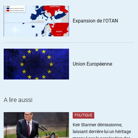
dû à un kidnapping.
ALERTER
Expansion de l'OTAN
RonRon
//
14.11.2011 à 11h29
Marrant, après m’être enflammé tout seul, je tombe là dessus :
Union Européenne
http://www.lemonde.fr/idees/article/2011/11/12/combattre-la-
societe-des-rentiers_1602915_3232.html
et le captcha code de ce commentaire est AK44 (un AK45 aurait été
mieux venu).
A lire aussi
ALERTER
POLITIQUE
step
//
14.11.2011 à 12h23
Keir Starmer démissionne,
laissant derrière lui un héritage
surtout il aurait été bien plus pratique ! Un prototype, surement.