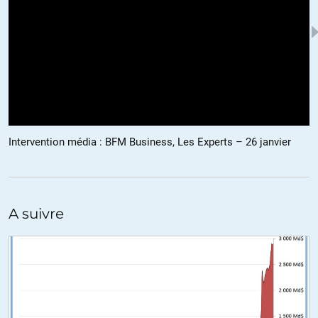
« Le monde est dans un état de burn out (épuisement) total », avait
déclaré fin décembre le fondateur et président du Forump, Klaus
Schwab. « Nous avons échoué à retenir les leçons de la crise
financière de 2009. Une transformation mondiale doit avoir lieu
d’urgence et cela doit commencer en rétablissant une forme de
responsabilité sociale », a-t-il renchéri il y a quelques jours.
Les thèmes retenus pour cette édition 2012 du Forum en disent long
Intervention média : BFM Business, Les Experts – 26 janvier
sur l’inquiétude de ses organisateurs : « Le capitalisme du XXème
siècle est-il en train de flouer la société du XXIème siècle ? »,
« Risques globaux en 2012 : les graines de la désillusion », ou encore
« Réparer le capitalisme ».
A suivre
http://www.boursorama.com/actualites/l-elite-mondiale-a-davos-
loin-des-tumultes-d-un-monde-epuise-
ed64fe2306bc7c20ada691562acd850f
ALERTER