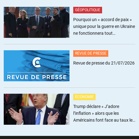
N’oubliez pas que la plus belle niche fiscale est la retraite des
fonctionnaires qui n’est pas provisionnée
GÉOPOLITIQUE
dans les comptes ni comptée dans le déficit; si apres défaut
Pourquoi un « accord de paix »
sur la dette plus de preteur donc plus de retraite vous voulez
unique pour la guerre en Ukraine
renvoyer ces rentier la au travail je rigole
ne fonctionnera tout
simplement pas
REVUE DE PRESSE
Revue de presse du 21/07/2026
A-J Holbecq
//
28.01.2012 à 10h06
@Artiste
Ca n’aurait pas de sens de provisionner des retraites par
répartition, d’ailleurs on ne provisionne ni les impôts à venir ni
ÉCONOMIE
les productions à venir.
Trump déclare « J’adore
l’inflation » alors que les
Américains font face au taux le
plus élevé depuis trois ans
ARTISTE
//
28.01.2012 à 11h37