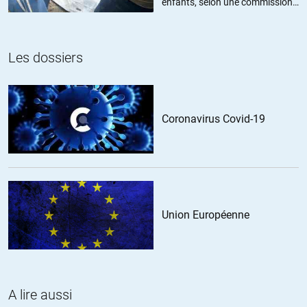
enfants, selon une commission
Amsterdamois
de l’ONU
//
26.01.2012 à 19h08
Étant donné qu’une forte inflation en l’absence d’indexation des
Les dossiers
salaires est aussi un assassinat des salariés, le choix est donc
entre trucider des rentiers qui se sont gavé pendant 40 ans par
l’abolition des dettes, et martyriser les salariés pour ménager les
rentiers.
Coronavirus Covid-19
Le choix est moral, et il est vite fait.
Prendre parti pour les rentiers, c’est succomber au « syndrome
du larbin ».
Faut abolir le servage pour dettes, et les rentiers doivent se
mettre à gagner leur sous à la sueur de leur front, comme les
Union Européenne
autres…
ARTISTE
//
28.01.2012 à 09h55
A lire aussi