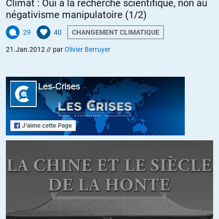
Climat : Oui à la recherche scientifique, non au
Je ne vois que 2 solutions, ce que j’appelle l’exil intérieur, cad vivre en
négativisme manipulatoire (1/2)
autonomie maximale possible à la campagne / montagne = potager,
29
40
CHANGEMENT CLIMATIQUE
bois, panneau solaire, puit ect ou bien quitter le pays, voire la zone
euro mais pour aller ou ?
21.Jan.2012
// par
Olivier Berruyer
Quelqu’un voit-il d’autres solutions ?
Continuer comme si de rien n’était, c’est se condamner à subir.
J’ai pas l’impression que le bon sens l’emportera, existe-t-il une ou
des situations ou le bon sens l’a emporté depuis 500 ans dans
pareil cas ?
Dans le Monde d’aujourd’hui, un article relate la bonne santé et
superbe progression des installateurs de … coffres forts à
domicile ! Surement pas une solution à mon humble avis, juste une
réaction émotionnelle de peur.
ALERTER