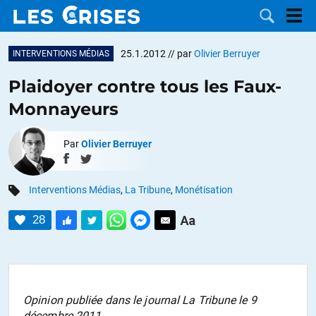
25.1.2012
// par
Olivier Berruyer
INTERVENTIONS MÉDIAS
Plaidoyer contre tous les Faux-
Monnayeurs
LES
Par
Olivier Berruyer
DOSSIERS
CATÉGORIES
Interventions Médias
,
La Tribune
,
Monétisation
MOTS CLÉS
28
NOUS
CONTACTER
FAIRE UN
DON
Opinion publiée dans le journal La Tribune le 9
décembre 2011