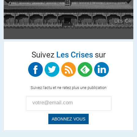
artiste
//
25.01.2012 à 09h20
Etant en deficit primaire le defaut ne changerait rien ne pouvant plus
emprunter il faudrait diminuer les retraites et les salaires des
fonctionnaires comme en grece , je pense que la seule solution est
sortie de l’euro et devaluation pour retrouver de la croissance sans la
quelle rien n’est possible et bien sur diminution des dépenses de ce
Suivez
Les Crises
sur
gouffre qu’est devenu l’état.
ALERTER
AJV
//
25.01.2012 à 14h12
Suivez l'actu et ne ratez plus une publication
lisez cette lettre et vous comprendrez beaucoup de chose:
http://www.les-crises.fr/documents/2011/la-crise-henri-regnault-
n-18.pdf
ALERTER
wobebli
//
25.01.2012 à 19h33