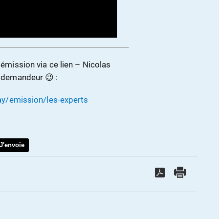
 émission via ce lien – Nicolas
s demandeur 😉 :
y/emission/les-experts
J'envoie