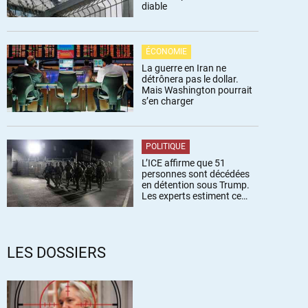
diable
ÉCONOMIE
La guerre en Iran ne
détrônera pas le dollar.
Mais Washington pourrait
s’en charger
POLITIQUE
L’ICE affirme que 51
personnes sont décédées
en détention sous Trump.
Les experts estiment ce
chiffre sous-estimé
LES DOSSIERS