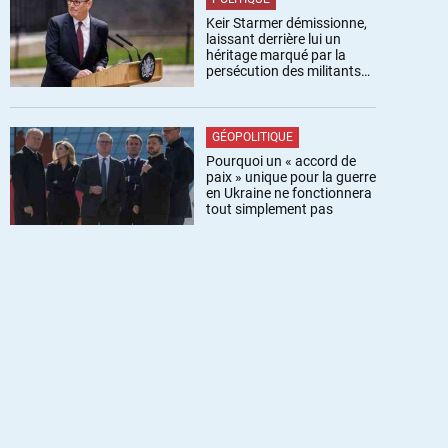
Keir Starmer démissionne,
laissant derrière lui un
héritage marqué par la
persécution des militants
pro-palestiniens
GÉOPOLITIQUE
Pourquoi un « accord de
paix » unique pour la guerre
en Ukraine ne fonctionnera
tout simplement pas
tervention média : BFM , Les
[Média] Invitation à Arrêts su
perts, n°8 – 2 décembre
Images