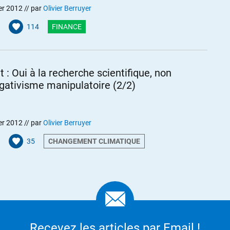
er 2012
// par
Olivier Berruyer
114
FINANCE
ne raison de dégrader la France
« bien en dessous du double A »
t : Oui à la recherche scientifique, non
gativisme manipulatoire (2/2)
te façon on court au défaut, alors on mériterait déjà bien moins.
er 2012
// par
Olivier Berruyer
oir apparaître au grand jour les vrais rapports de forces qui se
35
CHANGEMENT CLIMATIQUE
 économique vs. pouvoir politiques, libéraux vs. collectiviste,
ux,… etc…
Recevez les articles par Email !