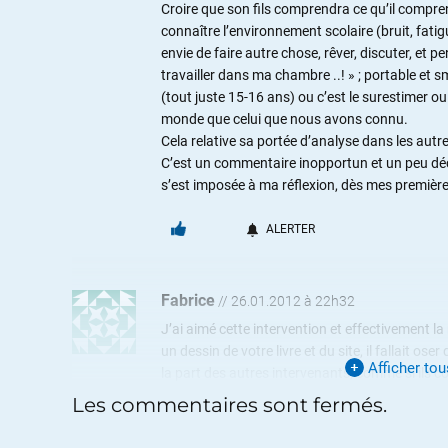
Croire que son fils comprendra ce qu’il comprend
connaître l’environnement scolaire (bruit, fati
envie de faire autre chose, rêver, discuter, et pe
travailler dans ma chambre ..! » ; portable et 
(tout juste 15-16 ans) ou c’est le surestimer 
monde que celui que nous avons connu.
Cela relative sa portée d’analyse dans les autr
C’est un commentaire inopportun et un peu décalé
s’est imposée à ma réflexion, dès mes premières
ALERTER
Fabrice
//
26.01.2012 à 22h32
J’ai aimé cette intervention et effectivement la 
un dessin de votre livre et du site, il fallait 
Afficher to
la part des autres intervenants, comme si ils c
Les commentaires sont fermés.
pour l’intervention scolaire je comprends l’id
justement l’économie est totalement passée à 