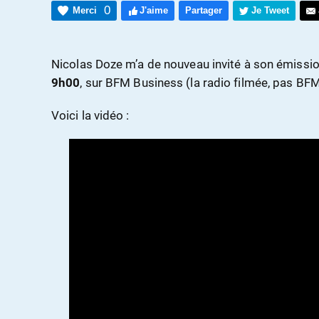
0
Merci
J'aime
Partager
Je Tweet
Nicolas Doze m’a de nouveau invité à son émissi
9h00
, sur BFM Business (la radio filmée, pas BF
Voici la vidéo :