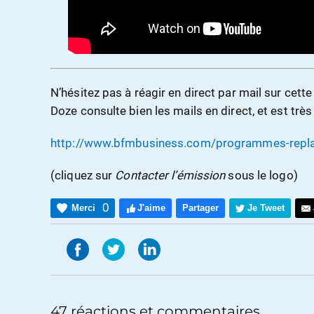
N’hésitez pas à réagir en direct par mail sur cette
Doze consulte bien les mails en direct, et est trè
http://www.bfmbusiness.com/programmes-repla
(cliquez sur
Contacter l’émission
sous le logo)
0
Merci
J'aime
Partager
Je Tweet
47 réactions et commentaires