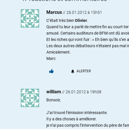
Marcus
//
26.01.2012 à 15h51
C’était très bien
Olivier
.
Quand tu leur a parlé de mettre fin au court-t
amusé. Certains auditeurs de BFM ont dû avoi
Et les riches qui vont fuir : « Eh bien qu’ils s’en 
Les deux autres débatteurs n’étaient pas mal no
Amicalement.
Marc
ALERTER
william
//
26.01.2012 à 19h08
Bonsoir,
J’ai trouvé l’émission intéressante.
Il y a des choses à améliorer.
je n’ai pas compris l’intervention du père de fa