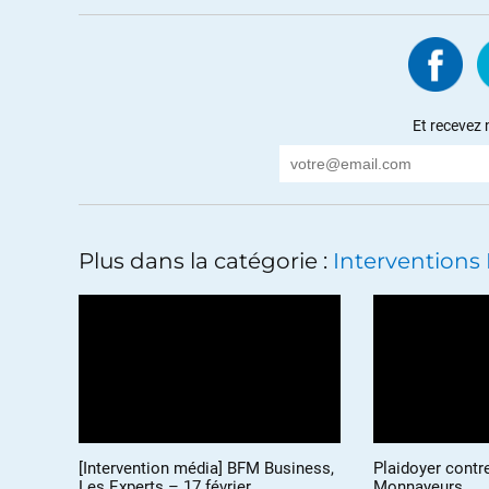
Votre site ainsi que d’autres atténuent ce man
comprendre la situation qu’on nous impose.
Et recevez 
ALERTER
florent
//
27.01.2012 à 09h10
Bravo NICOLAS
Plus dans la catégorie :
Interventions
J’ai beaucoup apprécié votre précision sur l’év
locales ces cinq dernieres années.
Pourquoi ne ne dit pas plus fort?
BàV
ALERTER
step
//
31.01.2012 à 09h22
c’est une méthode utilisée pour cacher 
[Intervention média] BFM Business,
Plaidoyer contr
Les Experts – 17 février
Monnayeurs
potentiels en France. On fait quoi de 