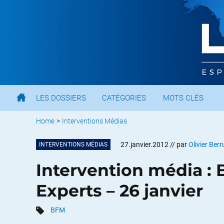
LES DOSSIERS
CATÉGORIES
MOTS CLÉS
Home
>
Interventions Médias
27.janvier.2012
// par
Olivier Berr
INTERVENTIONS MÉDIAS
Intervention média : 
Experts – 26 janvier
BFM