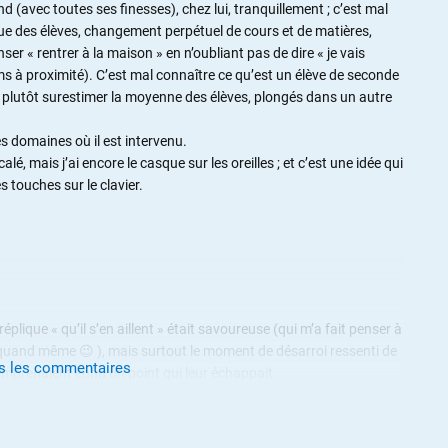
 (avec toutes ses finesses), chez lui, tranquillement ; c’est mal
gue des élèves, changement perpétuel de cours et de matières,
nser « rentrer à la maison » en n’oubliant pas de dire « je vais
sms à proximité). C’est mal connaître ce qu’est un élève de seconde
ou plutôt surestimer la moyenne des élèves, plongés dans un autre
es domaines où il est intervenu.
, mais j’ai encore le casque sur les oreilles ; et c’est une idée qui
 touches sur le clavier.
réplique « qu’il s’en aillent » était savoureuse (qui m’a fait penser à
oser quand même 😉 ), mais surtout le moment de désarroi ressenti de
us les commentaires
omprenaient enfin un point qui leur échappait.
ée, si nous sommes autant menés par le bout du nez c’est que
la trappe dans notre éducation.