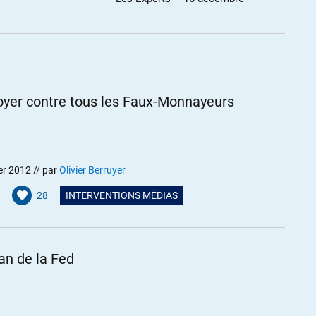
ionnaires que des chômeurs (pour eux, pour nous), même si n’est
oyer contre tous les Faux-Monnayeurs
j’apprécie toujours ton attitude très calme et courtoise.
de parole ; j’ai trouvé que l’émission est trop souvent
er 2012
// par
Olivier Berruyer
 apportent à la compréhension des problèmes aient plus d’accès
28
INTERVENTIONS MÉDIAS
lan de la Fed
!!!