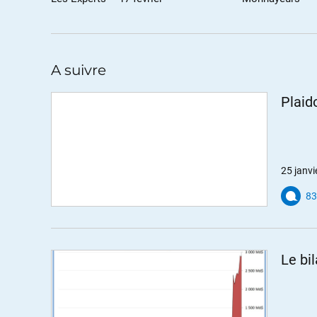
fonctionnaires ? Je préfère des fonct
effectivement pas une solution.
ALERTER
A suivre
Plaid
Savoiroupas
//
27.01.2012 à 10h02
C’est la deuxième fois que je te vois en image : 
J’aurais aimé que tu aies un peu plus de temps 
interrompue.
25 janvi
Que faut-il pour que des personnes de toi qui
aux médias nationaux ?
83
ALERTER
Le bi
askarine
//
27.01.2012 à 11h37
bonjour le temps de parole !!! doze me décoit là 