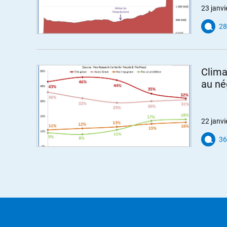
23 janvi
ALERTER
28
clemence
//
27.01.2012 à 13h02
Le Financial Times voit en
François Hollande u
Clima
ALERTER
au né
bizbee
//
27.01.2012 à 13h41
Et bien qu’ils nous déclassent… De tou
22 janvi
Mais ce qui est intéressant, c’est de v
36
mettent en œuvre:
Anglo-saxon vs. vieille Europe, pouvoir
travailleurs vs. rentiers, jeunes vs. vie
ALERTER