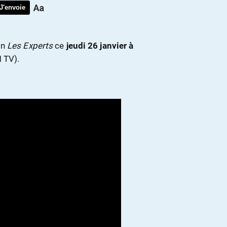
J'envoie
on
Les Experts
ce
jeudi 26 janvier à
M TV).