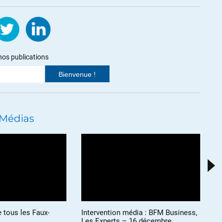
que mais sans les bases c’est une gageure que de vouloir
nos publications
 Médias
olution du nombre de fonctionnaires d’Etat et des Collectivités
la dés-industrialisation, il n’y a pas 66 Millions de cadres
e tous les Faux-
Intervention média : BFM Business,
In
Les Experts – 16 décembre
Ex
ceux qui ont la fibre manuelle ? Des chômeurs ou des