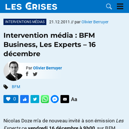
21.12.2011
// par
Olivier Berruyer
INTERVENTIONS MÉDIAS
Intervention média : BFM
Business, Les Experts – 16
LES
décembre
DOSSIERS
CATÉGORIES
Par
Olivier Berruyer
MOTS CLÉS
BFM
NOUS
0
CONTACTER
FAIRE UN
Nicolas Doze m’a de nouveau invité à son émission
Les
DON
Experts
ce
vendredi 16 décembre à 9h00
, sur BFM