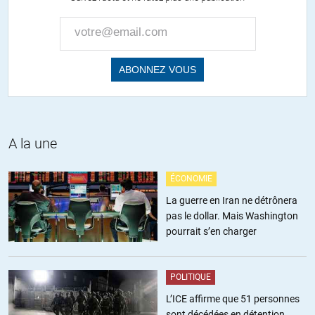
Ca en devient dingue cette histoire !
Personne n’a de blé, et pourtant il pleut des centaines de milliards
chaque semaine ! (bon j’ai peut-être pas encore digérer le chapitre
concerné du livre).
Mais il vient d’ou cet argent ? Il paraît que la planche à billet à la
BCE est à l’arrêt alors ?
ALERTER
A la une
Marcus
//
21.12.2011 à 13h28
ÉCONOMIE
Cherche pas ou alors lis la réponse un peu plus haut d’
Olivier
plus
La guerre en Iran ne détrônera
haut à
François78
.
pas le dollar. Mais Washington
pourrait s’en charger
Comme dans le film d’hier soir « Le grand blond avec une
chaussure noire »… c’est un piège à cons !
POLITIQUE
A+
L’ICE affirme que 51 personnes
sont décédées en détention