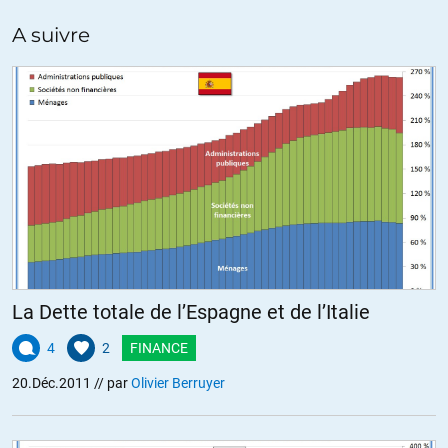
Marc
A suivre
ALERTER
Marcus
//
21.12.2011 à 11h29
Débat très intéressant Olivier et bravo pour ta prestation !
En effet François78, cela ressemble fort à un QE à l’européenne.
C’est le cadeau de Noël pour les banques qui apprécient et montent
en bourse…
Amicalement.
Marc
La Dette totale de l’Espagne et de l’Italie
ALERTER
4
2
FINANCE
20.Déc.2011
// par
Olivier Berruyer
Joanna
//
21.12.2011 à 11h42
Je trouve personnellement qu’un débat est intéressant quand il y a