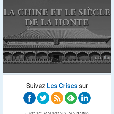
D’ailleurs pourquoi Maurice Chevalier et pas, au hasard,
Fernandel…?
Maurice Allais et Jean-Pierre Chevallier tarauderaient-ils à ce point
le subconscient d’Olivier ?
🙂
ALERTER
odeur_de_sapin
//
21.12.2011 à 13h15
Juste un regard de
candide
en économie … si on regarde l’économie
comme une boite noire un peu mystérieuse, d’un coté, une longue
litanie de plaintes concernant les dettes des états, donc en manque
Suivez
Les Crises
sur
d’argent, des banques gémissantes en manque de fonds propres et
de l’autre … pas une semaine ne se passe sans que l’on apprenne des
versements en centaines et centaines de milliards, au FMI, aux
banques, aux états en déroute.
Suivez l'actu et ne ratez plus une publication