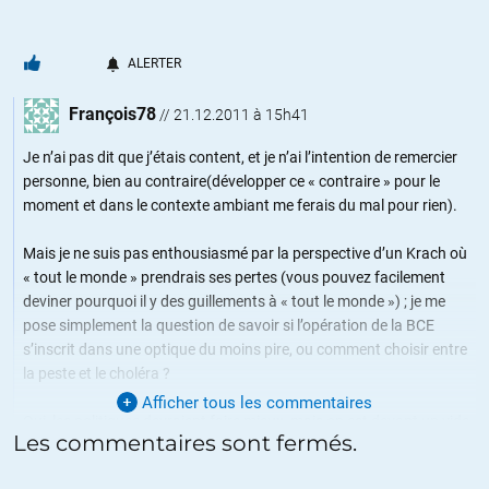
ALERTER
François78
//
21.12.2011 à 15h41
Je n’ai pas dit que j’étais content, et je n’ai l’intention de remercier
personne, bien au contraire(développer ce « contraire » pour le
moment et dans le contexte ambiant me ferais du mal pour rien).
Mais je ne suis pas enthousiasmé par la perspective d’un Krach où
« tout le monde » prendrais ses pertes (vous pouvez facilement
deviner pourquoi il y des guillements à « tout le monde ») ; je me
pose simplement la question de savoir si l’opération de la BCE
s’inscrit dans une optique du moins pire, ou comment choisir entre
la peste et le choléra ?
Afficher tous les commentaires
Oui, les politiques devraient faire mieux, mais on est devant un vide
Les commentaires sont fermés.
tragique de réelles compétences et ensuite de volonté qui de mon
point de vue n’est pas près d’être comblé. Pour être clair, les mots