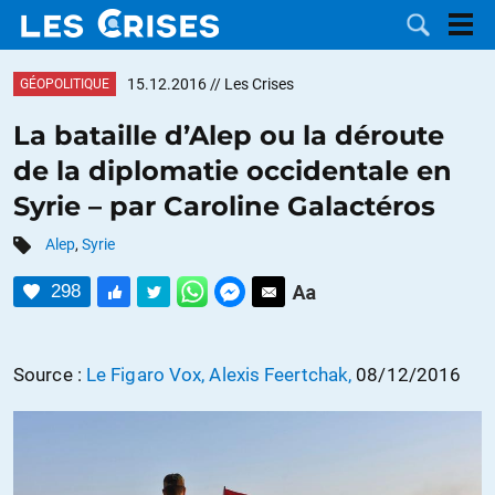
15.12.2016
// Les Crises
GÉOPOLITIQUE
La bataille d’Alep ou la déroute
de la diplomatie occidentale en
LES
Syrie – par Caroline Galactéros
DOSSIERS
CATÉGORIES
Alep
,
Syrie
298
MOTS CLÉS
NOUS
Source :
Le Figaro Vox,
Alexis Feertchak,
08/12/2016
CONTACTER
FAIRE UN
DON