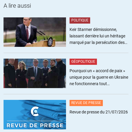
A lire aussi
Jack
POLITIQUE
//
15.12.2016 à 13h13
Keir Starmer démissionne,
Mouais. La « déroute militaire globale » des djihadistes a été causée
laissant derrière lui un héritage
par la trahison de la Turquie, rien d’autre.
marqué par la persécution des
Pour la marginalisation des américains, la dame a du rater la levée
militants pro-palestiniens
des restrictions de livraisons d’armes US. D’après Marc Toner, le
porte-parole US, il s’agit d’armer les « groupes qui combattent le
GÉOPOLITIQUE
terrorisme dans la Syrie du nord. » En clair, on arme enfin les kurdes
Pourquoi un « accord de paix »
qui commencent à recevoir du matériel digne de ce nom. L’objectif est
unique pour la guerre en Ukraine
d’atteindre le niveau d’armement d’une véritable armée.
ne fonctionnera tout
simplement pas
ALERTER
REVUE DE PRESSE
Julie
//
15.12.2016 à 17h05
Revue de presse du 21/07/2026
et comme les Turcs n’ont pas cessé de bombarder les Kurdes, que
ce soit en Turquie, en Syrie près de Manbij et en Irak, les Américains
vont pouvoir se frotter les mains en regardant la Turquie creuser un