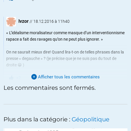
lvzor
//
18.12.2016 à 11h40
« L’idéalisme moralisateur comme masque d’un interventionnisme
rapace a fait des ravages qu’on ne peut plus ignorer. »
On ne saurait mieux dire! Quand lira-t-on de telles phrases dans la
presse « degauche » ? (je précise que je ne suis pas du tout de
droite 😀 )
Afficher tous les commentaires
+2
ALERTER
Les commentaires sont fermés.
BEOTIEN
//
15.12.2016 à 03h25
Dur… réalisme ! Dont le manque quand il aurait pu les éviter, s’est
Plus dans la catégorie :
Géopolitique
payé de tant de tant de souffrances et de vies.