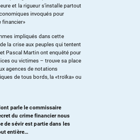
re et la rigueur s’installe partout
 économiques invoqués pour
e financier»
hommes impliqués dans cette
de la crise aux peuples qui tentent
 et Pascal Martin ont enquêté pour
ices ou victimes – trouve sa place
aux agences de notations
iques de tous bords, la «troïka» ou
 dont parle le commissaire
cret du crime financier nous
e de sévir est partie dans les
out entière…