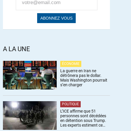
A LA UNE
ÉCONOMIE
La guerre en Iran ne
détrônera pas le dollar.
Mais Washington pourrait
s’en charger
POLITIQUE
L’ICE affirme que 51
personnes sont décédées
en détention sous Trump.
Les experts estiment ce
chiffre sous-estimé