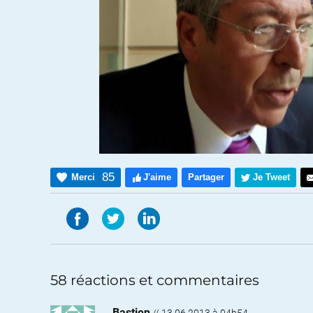
85
Merci
J'aime
Partager
Je Tweet
58 réactions et commentaires
Bastien
//
13.06.2013 à 04h54