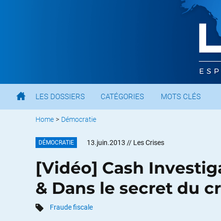
LES DOSSIERS
CATÉGORIES
MOTS CLÉS
Home
>
Démocratie
13.juin.2013
// Les Crises
DÉMOCRATIE
[Vidéo] Cash Investig
& Dans le secret du c
Fraude fiscale