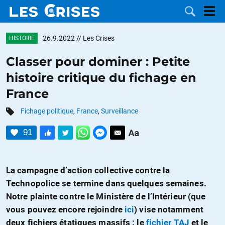
26.9.2022
// Les Crises
HISTOIRE
Classer pour dominer : Petite
histoire critique du fichage en
LES
France
DOSSIERS
CATÉGORIES
Fichage politique
,
France
,
Surveillance
91
MOTS CLÉS
NOUS
La campagne d’action collective contre la
Technopolice se termine dans quelques semaines.
CONTACTER
FAIRE UN
Notre plainte contre le Ministère de l’Intérieur (que
vous pouvez encore rejoindre
ici
) vise notamment
DON
deux fichiers étatiques massifs : le
fichier TAJ
et le