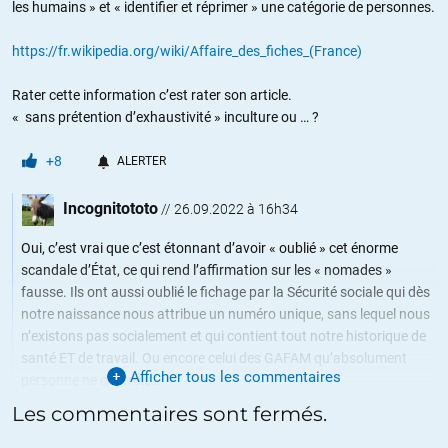
les humains » et « identifier et réprimer » une catégorie de personnes.
https://fr.wikipedia.org/wiki/Affaire_des_fiches_(France)
Rater cette information c’est rater son article.
« sans prétention d’exhaustivité » inculture ou … ?
+8
ALERTER
Incognitototo
//
26.09.2022 à 16h34
Oui, c’est vrai que c’est étonnant d’avoir « oublié » cet énorme
scandale d’État, ce qui rend l’affirmation sur les « nomades »
fausse. Ils ont aussi oublié le fichage par la Sécurité sociale qui dès
notre naissance nous attribue un numéro unique, sans lequel nous
n’existons pas socialement et qui contient tout notre historique de
santé ET de travail. Ou encore celui des GAFAM qu’absolument
Afficher tous les commentaires
personne ne contrôle…
Les commentaires sont fermés.
Cependant, de là à en conclure que l’article est raté, faut pas
pousser. On n’a quand même pas besoin de connaître et parler