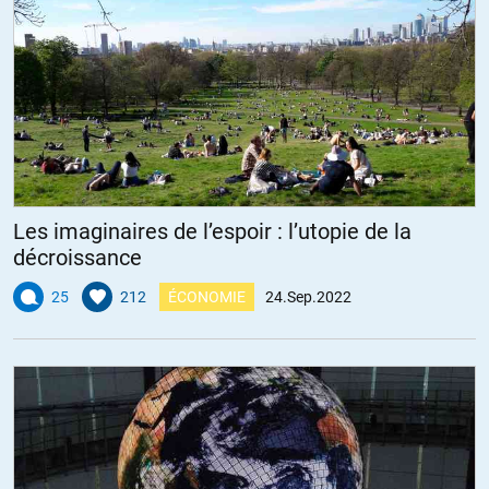
1984 d’Orwell était un roman à l’eau de rose comparé à la dystopie
qui nous a été imposée.
Avec un tel commentaire j’ai la certitude d’être fiché comme
« subversif et très dangereux » ce qui me vaudra le plaisir d’avoir à
figurer dans les fichiers des plus dangereux ennemis de l’état.
+9
ALERTER
Les imaginaires de l’espoir : l’utopie de la
décroissance
Cheribibi
//
30.09.2022 à 09h09
25
212
ÉCONOMIE
24.Sep.2022
Lu en diagonale , c’est encore les méchants Français contre les
brebis Algériennes.
a croire que la France n’a eu comme colonie que l’Algérie ! L’Indochine
par exemple, c’est bizarre y pas de tels travaux de « culpabilisation »
de la nation « française » de la part d’ancien indigènes indochinois,
pourquoi ? allez vous dire que la colonisation était plus supportable
pour ces gens ?