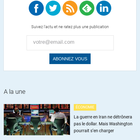
le bolchevisme conduit aussi au « choix de la défaite » par les élites
françaises en 1940 et à une « collaboration » qui n’avait rien
d’improvisé. Les historiens du consensus, quasiment la totalité en
France, n’envisagent jamais même cette hypothèse. Normal : les
Suivez l'actu et ne ratez plus une publication
mêmes élites ont porté Macron au pouvoir pour servir les mêmes
intérêts. Le sujet reste donc plus que sensible. La relation faite supra
avec la guerre actuelle en Ukraine est justifiée. La même cuisine au
sang par les mêmes cuisiniers.
+11
ALERTER
Marie Colin
//
29.10.2022 à 19h39
A la une
Passionnante Annie Lacroix-Riz qui rappelait aussi récemment les
manigances des Français et du Vatican en Ukraine au tournant du
XXe : à part le Général, on n’a pas eu beaucoup de dirigeants contre
ÉCONOMIE
les anglo-saxons. Bon, il était aussi admirateur de Staline et
La guerre en Iran ne détrônera
Franco… nul n’est parfait 😉
pas le dollar. Mais Washington
pourrait s’en charger
Il y a aussi Johann Chapoutot et son « libres d’obéir »