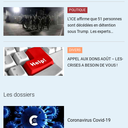
Et Almudena Grandes : les Patients du Docteur Garcia, notamment.
POLITIQUE
L’ICE affirme que 51 personnes
+6
ALERTER
sont décédées en détention
sous Trump. Les experts
estiment ce chiffre sous-estimé
JPP
//
30.10.2022 à 17h59
DIVERS
Dans l’entre deux guerres pour tout le monde dirigeant
APPEL AUX DONS AOÛT – LES-
économique, politique et religieux occidental le Communisme
CRISES A BESOIN DE VOUS !
Bolchévique soviètique était le Mal Absolu. Cela justifiait donc le
soutien implicite ou explicite de l’arrivée au pouvoir
et l’établissement du Diable Hitlérien jusqu’à ce qu’on réalise que
tout ce qui avait été écrit et publié dans « Main Kampf » était mis en
application et que le Pacte Germano Soviétique sonne le départ de
Les dossiers
la II° Guerre Mondiale.
+2
ALERTER
Coronavirus Covid-19