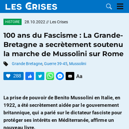
28.10.2022
// Les Crises
HISTOIRE
100 ans du Fascisme : La Grande-
Bretagne a secrètement soutenu
LES
la marche de Mussolini sur Rome
DOSSIERS
CATÉGORIES
Grande Bretagne
,
Guerre 39-45
,
Mussolini
288
MOTS CLÉS
NOUS
La prise de pouvoir de Benito Mussolini en Italie, en
1922, a été secrètement aidée par le gouvernement
CONTACTER
FAIRE UN
britannique, qui a parié sur le dictateur fasciste pour
protéger ses intérêts en Méditerranée, affirme un
DON
nouveau livre.