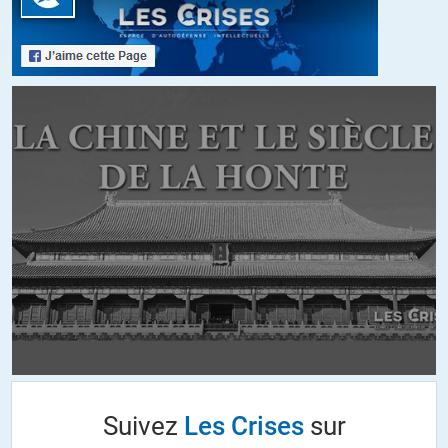
vraie démocratie n’a jamais existée en dehors d’un contexte très
réduit.
+12
ALERTER
Spartacus
//
29.10.2022 à 10h32
N’oublions pas l’action des « diplomaties » anglaise et française pour
soutenir Franco, le pote de Pétain au Maroc, en se couchant devant
Mussolini et Hitler, contre l’Espagne républicaine.
Lire « Un été impardonnable ».
+6
ALERTER
JNNT
//
29.10.2022 à 10h39
Tout cela s’accorde parfaitement avec les travaux d’Annie Lacroix-
Suivez
Les Crises
sur
Riz. Favoriser l’arrivée au pouvoir du fascisme/nazisme pour contrer