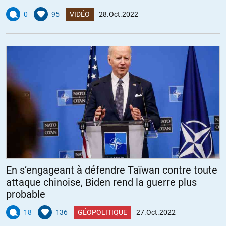
0
95
VIDÉO
28.Oct.2022
RIVIÈRE
//
28.10.2022 à 10h02
Oui, absolument…. Les britanniques pour Mussolini et les américains
pour hitler et pour les mêmes raisons… et les citoyens déjà victimes à
l’époque de ces lobbys financiers, ainsi que de l’industrie de
l’armement, le complexe militaro industriel, persuadés comme en 14
de défendre leur patrie respective et leurs états non respectables ….
Nous sommes aujourd’hui dans un remake sur le théâtre Ukrainien,
pour les mêmes causes, qui produisent toujours les mêmes effets…
pour l’instant le stock de chair à canon reste considérable….
+16
ALERTER
En s’engageant à défendre Taïwan contre toute
attaque chinoise, Biden rend la guerre plus
brams49
//
28.10.2022 à 10h55
probable
Parmi ses plus proches conseillers il y avait également d’après Edwin
18
136
GÉOPOLITIQUE
27.Oct.2022
Black des personnalités de la communauté israélite, Guido Jung