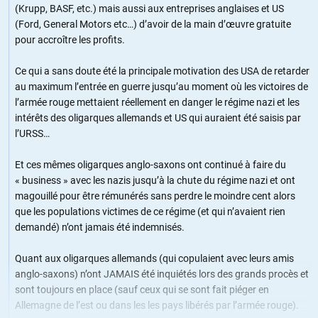
(Krupp, BASF, etc.) mais aussi aux entreprises anglaises et US
(Ford, General Motors etc…) d’avoir de la main d’œuvre gratuite
pour accroître les profits.
Ce qui a sans doute été la principale motivation des USA de retarder
au maximum l’entrée en guerre jusqu’au moment où les victoires de
l’armée rouge mettaient réellement en danger le régime nazi et les
intérêts des oligarques allemands et US qui auraient été saisis par
l’URSS…
Et ces mêmes oligarques anglo-saxons ont continué à faire du
« business » avec les nazis jusqu’à la chute du régime nazi et ont
magouillé pour être rémunérés sans perdre le moindre cent alors
que les populations victimes de ce régime (et qui n’avaient rien
demandé) n’ont jamais été indemnisés.
Quant aux oligarques allemands (qui copulaient avec leurs amis
anglo-saxons) n’ont JAMAIS été inquiétés lors des grands procès et
sont toujours en place (sauf ceux qui se sont fait piéger en
Allemagne de l’est ou dans les les pays libérés par l’armée rouge).