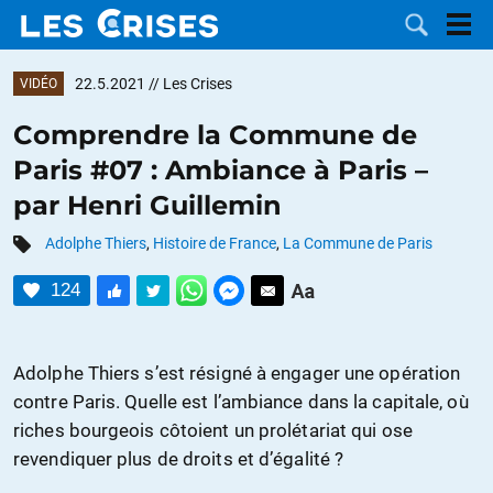
22.5.2021
// Les Crises
VIDÉO
Comprendre la Commune de
Paris #07 : Ambiance à Paris –
LES
par Henri Guillemin
DOSSIERS
CATÉGORIES
Adolphe Thiers
,
Histoire de France
,
La Commune de Paris
124
MOTS CLÉS
NOUS
Adolphe Thiers s’est résigné à engager une opération
contre Paris. Quelle est l’ambiance dans la capitale, où
CONTACTER
FAIRE UN
riches bourgeois côtoient un prolétariat qui ose
revendiquer plus de droits et d’égalité ?
DON