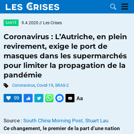
9.4.2020
// Les Crises
SANTÉ
Coronavirus : L’Autriche, en plein
revirement, exige le port de
LES
masques dans les supermarchés
pour limiter la propagation de la
DOSSIERS
CATÉGORIES
pandémie
MOTS CLÉS
Coronavirus
,
Covid-19
,
SRAS-2
NOUS
99
CONTACTER
FAIRE UN
Source :
South China Morning Post, Stuart Lau
DON
Ce changement
, l
e
premi
e
r
de la part
d’une nation