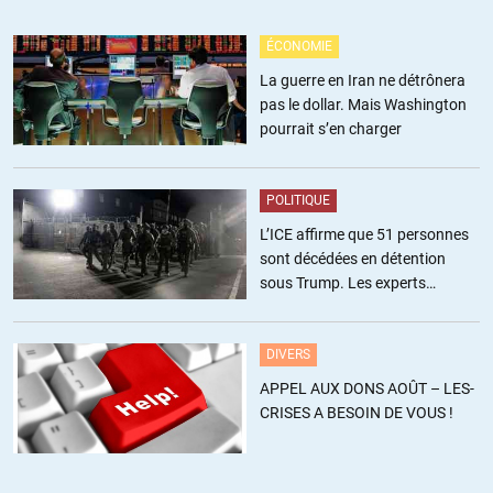
C’est la vraie question à se poser car la démonstration, les preuves
ÉCONOMIE
absolues attestant ou non d’une causalité tu ne les auras au mieux
qu’après la fin de l’épidémie voire plutôt jamais. Le temps c’est
La guerre en Iran ne détrônera
toujours la denrée la plus rare en période de crise (sanitaire ou
pas le dollar. Mais Washington
autres)
pourrait s’en charger
+3
ALERTER
POLITIQUE
L’ICE affirme que 51 personnes
marc
//
10.04.2020 à 05h48
sont décédées en détention
sous Trump. Les experts
Depuis 2003 (l’epidemie de SRAS) quand vous passez la frontiere
estiment ce chiffre sous-estimé
de Chine a Hong Kong, il y a des cameras thermique qui check la
temperatue des gens , si vous avez de la fievre, vous passez pas la
DIVERS
frontiere, donc on limite le nombre des cas et ensuite tout le monde
APPEL AUX DONS AOÛT – LES-
porte un masque.
CRISES A BESOIN DE VOUS !
ALERTER