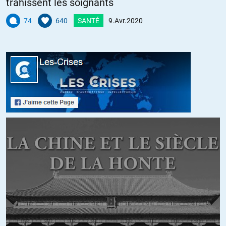
trahissent les soignants
+2
ALERTER
74
640
SANTÉ
9.Avr.2020
Bientôt 78 ans
//
09.04.2020 à 15h42
« Il y a trop de gens dehors » : en Italie, un expert chinois (le chef de
la délégation de la Croix-Rouge chinoise en Italie, Sun Shuopeng,
lors d’une conférence de presse ce jeudi 19 mars à Palazzo en
Lombardie) critique le « laxisme » des autorités… j’ai vu plein de
gens qui ne portent pas de masques… Je ne sais pas ce que vous
pensez… »
Suit un ensemble de conseils appropriés.
https://www.lci.fr/international/coronavirus-en-italie-un-expert-de-
la-croix-rouge-chinoise-appelle-a-un-durcissement-des-mesures-de-
confinement-2148650.html
——