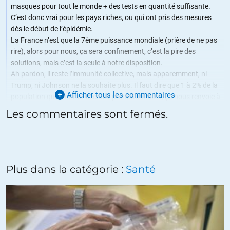
masques pour tout le monde + des tests en quantité suffisante.
C’est donc vrai pour les pays riches, ou qui ont pris des mesures
dès le début de l’épidémie.
La France n’est que la 7ème puissance mondiale (prière de ne pas
rire), alors pour nous, ça sera confinement, c’est la pire des
solutions, mais c’est la seule à notre disposition.
Ah pardon, il reste l’immunité collective, mais apparemment, ni
Trump, ni Johnson ne la souhaite plus. Il faut dire que 1 à 2% de la
Afficher tous les commentaires
population qui pourrait décéder prématurément, ça nous renvoie à
la grippe espagnole de 1919 et les populations risquent d’avoir une
Les commentaires sont fermés.
réaction un peu plus virulente qu’à l’époque.
1 siècle de « progrès » pour faire comme il y a 100 ans en matière
d’épidémie, ça ne fait pas trop START-UP NATION.
+15
ALERTER
Plus dans la catégorie :
Santé
Bisounours
//
09.04.2020 à 19h12
Une puissance nucléaire incapable de produire des tests et des
masques en papier.