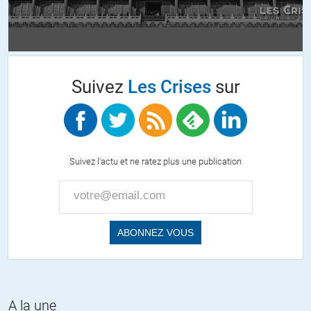
Addendum
« Coronavirus : ne pas porter de masque, une «grande erreur», met
en garde un expert chinois »
http://www.leparisien.fr/societe/coronavirus-ne-pas-porter-de-
Suivez
Les Crises
sur
masque-une-grande-erreur-met-en-garde-un-expert-chinois-01-04-
2020-8291958.php
Lorsque circule librement un virus mortel qui attaque les voies
respiratoires et ronge les poumons de malades asymptomatiques…
Suivez l'actu et ne ratez plus une publication
il n’est pas malin de comprendre l’importance de porter un masque.
+4
ALERTER
kiva
//
09.04.2020 à 20h37
Combien de morts es-tu prêt à parier qu’il n’y a pas de causalité
sous-jacente ?
A la une