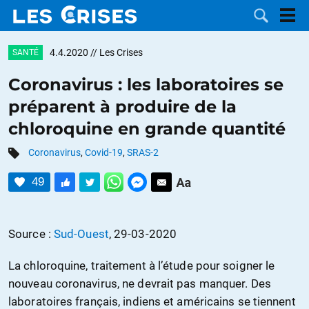
4.4.2020
// Les Crises
SANTÉ
Coronavirus : les laboratoires se
préparent à produire de la
LES
chloroquine en grande quantité
DOSSIERS
CATÉGORIES
Coronavirus
,
Covid-19
,
SRAS-2
49
MOTS CLÉS
NOUS
Source :
Sud-Ouest
, 29-03-2020
CONTACTER
FAIRE UN
La chloroquine, traitement à l’étude pour soigner le
nouveau coronavirus, ne devrait pas manquer. Des
DON
laboratoires français, indiens et américains se tiennent