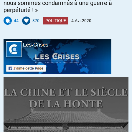
nous sommes condamnés à une guerre à
perpétuité ! »
44
370
POLITIQUE
4.Avr.2020