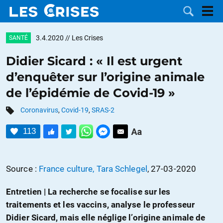
3.4.2020
// Les Crises
SANTÉ
Didier Sicard : « Il est urgent
d’enquêter sur l’origine animale
LES
de l’épidémie de Covid-19 »
DOSSIERS
CATÉGORIES
Coronavirus
,
Covid-19
,
SRAS-2
113
MOTS CLÉS
NOUS
Source :
France culture, Tara Schlegel
, 27-03-2020
CONTACTER
FAIRE UN
Entretien |
La recherche se focalise sur les
traitements et les vaccins, analyse le professeur
DON
Didier Sicard, mais elle néglige l’origine animale de