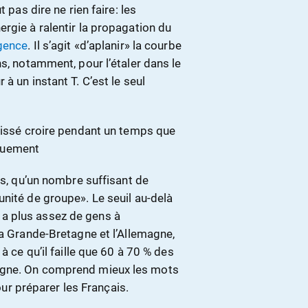
 pas dire ne rien faire: les
rgie à ralentir la propagation du
rgence
. Il s’agit «d’aplanir» la courbe
ns, notamment, pour l’étaler dans le
à un instant T. C’est le seul
laissé croire pendant un temps que
iguement
is, qu’un nombre suffisant de
nité de groupe». Le seuil au-delà
’y a plus assez de gens à
la Grande-Bretagne et l’Allemagne,
à ce qu’il faille que 60 à 70 % des
agne. On comprend mieux les mots
 préparer les Français.