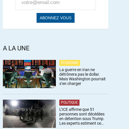
A LA UNE
ÉCONOMIE
La guerre en Iran ne
détrônera pas le dollar.
Mais Washington pourrait
s’en charger
POLITIQUE
L’ICE affirme que 51
personnes sont décédées
en détention sous Trump.
Les experts estiment ce
chiffre sous-estimé