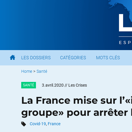
LES DOSSIERS
CATÉGORIES
MOTS CLÉS
Home
>
Santé
3.avril.2020
// Les Crises
SANTÉ
La France mise sur l
groupe» pour arrêter 
Covid-19
,
France