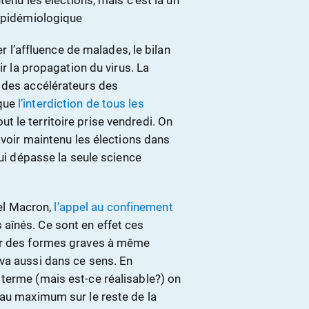
tenu les élections, mais c’est là un
 épidémiologique
er l’affluence de malades, le bilan
ir la propagation du virus. La
 des accélérateurs des
 que
l’interdiction de tous les
ut le territoire prise vendredi. On
avoir maintenu les élections dans
qui dépasse la seule science
el Macron,
l’appel au confinement
aînés. Ce sont en effet ces
per des formes graves à même
va aussi dans ce sens. En
terme (mais est-ce réalisable?) on
 au maximum sur le reste de la