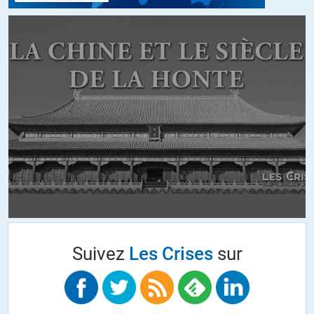
de base à une série d’enquêtes qui ont entravé l’administration
Trump et pourraient conduire à la négation d’une élection
présidentielle américaine par la destitution ou la démission forcée du
président Trump. »
Non, ce qui motive les enquêteurs, ce sont les mensonges sous
serment., les obstruction à la justice, les conflits d’intérêts, fraude
financière, et autres broutilles. Le tout étant lié.
Lire par ex: What does Robert Mueller’s team tell us about the Russia
investigation.:
https://www.theguardian.com/us-news/2017/jun/15/robert-
mueller-trump-russia-investigation-team-members
Attendons quelques mois. La justice US n est pas parfaite, mais c’est
quand même mieux qu’un journaliste à la retraite pour déterminer le
Suivez
Les Crises
sur
vrai du faux.
En attendant, remarquons que Trump fait globalement la même
chose que ses prédécesseurs sur l’Ukraine, l’Arabie Saoudite ou la