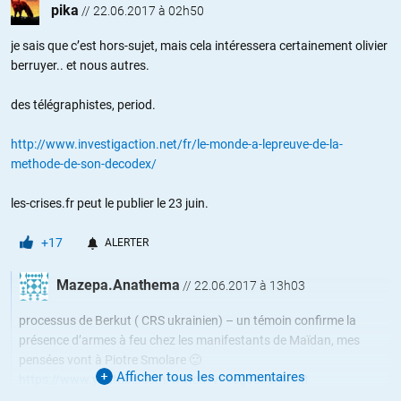
pika
//
22.06.2017 à 02h50
je sais que c’est hors-sujet, mais cela intéressera certainement olivier
berruyer.. et nous autres.
des télégraphistes, period.
http://www.investigaction.net/fr/le-monde-a-lepreuve-de-la-
methode-de-son-decodex/
les-crises.fr peut le publier le 23 juin.
+17
ALERTER
Mazepa.Anathema
//
22.06.2017 à 13h03
processus de Berkut ( CRS ukrainien) – un témoin confirme la
présence d’armes à feu chez les manifestants de Maïdan, mes
pensées vont à Piotre Smolare 🙂
Afficher tous les commentaires
https://www.youtube.com/watch?v=9cg00xuRU1M