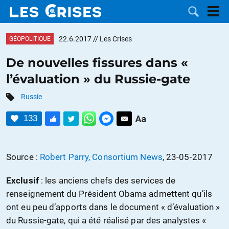
22.6.2017
// Les Crises
GÉOPOLITIQUE
De nouvelles fissures dans «
l’évaluation » du Russie-gate
LES
Russie
DOSSIERS
CATÉGORIES
133
MOTS CLÉS
Source :
Robert Parry, Consortium News
, 23-05-2017
NOUS
Exclusif
: les anciens chefs des services de
CONTACTER
FAIRE UN
renseignement du Président Obama admettent qu’ils
ont eu peu d’apports dans le document « d’évaluation »
DON
du Russie-gate, qui a été réalisé par des analystes «