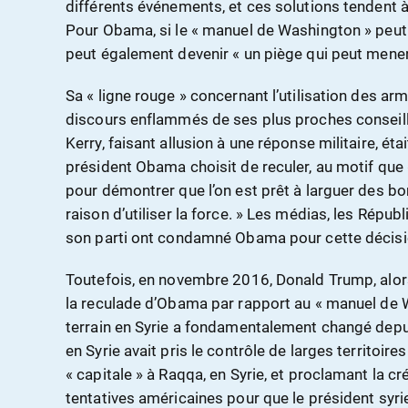
différents événements, et ces solutions tendent à 
Pour Obama, si le « manuel de Washington » peut ê
peut également devenir « un piège qui peut mener
Sa « ligne rouge » concernant l’utilisation des a
discours enflammés de ses plus proches conseille
Kerry, faisant allusion à une réponse militaire, éta
président Obama choisit de reculer, au motif qu
pour démontrer que l’on est prêt à larguer des b
raison d’utiliser la force. » Les médias, les Ré
son parti ont condamné Obama pour cette décisi
Toutefois, en novembre 2016, Donald Trump, alors
la reculade d’Obama par rapport au « manuel de W
terrain en Syrie a fondamentalement changé depui
en Syrie avait pris le contrôle de larges territoires
« capitale » à Raqqa, en Syrie, et proclamant la cr
tentatives américaines pour que le président syri