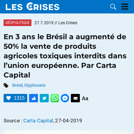
27.7.2019
// Les Crises
GÉOPOLITIQUE
En 3 ans le Brésil a augmenté de
50% la vente de produits
LES
agricoles toxiques interdits dans
l’union européenne. Par Carta
DOSSIERS
CATÉGORIES
Capital
MOTS CLÉS
Brésil
,
Glyphosate
NOUS
1315
CONTACTER
FAIRE UN
Source :
Carta Capital
, 27-04-2019
DON