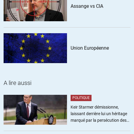
Assange vs CIA
–gilles–
//
27.07.2019 à 17h24
Pour acheter de la propolis et de la gelée royale depuis le moment
du passage des billets et des pièces vers l’euro j’allais chez un
producteur de miel pendant plusieurs années jusqu’à ce que je
Union Européenne
déchiffre dans le hangar attenant sur des bidons de 200 litres
« SUCO DE UVA – BRAZIL », je demande des explications. Il
s’agissait de jus de raisin concentré en provenance du Brésil pour
nourrir les abeilles l’hiver. Je n’y suis plus retourné. Sur les bocaux
de miel était marqué « Miel produit en France ». J’ignore si les
A lire aussi
vignes sont traitées aux pesticides au Brésil, mais dans le doute je
me suis abstenu.
POLITIQUE
+4
ALERTER
Keir Starmer démissionne,
laissant derrière lui un héritage
marqué par la persécution des
militants pro-palestiniens
Dominique65
//
27.07.2019 à 23h40