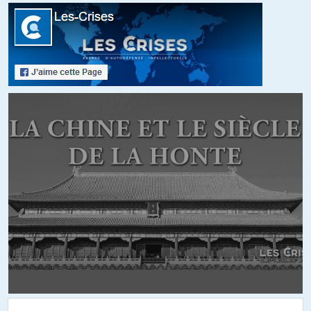
petits bêtes . Aujourd’hui à 140 sur l’autoroute et la même
destination, cool plus besoin de s’arrêter.
Merci qui ? Merci les pesticides. ?
+20
ALERTER
Shock
//
27.07.2019 à 10h42
La question qui me préoccupe: comment seront étiquetés les
produits alimentaires en provenance d’Amérique du Sud? Si l’origine
st indiquée clairement, pas de souci, je boycotte. Je crains les
reconditionnements avec une valse des étiquettes. Pour la viande je
limite aussi ma consommation au strict minimum et je favorise les
produits locaux. Moins mais mieux.
+10
ALERTER
Catalina
//
27.07.2019 à 11h28
ben vous avez déjà c!ha!ral, de la daube totale, mais comme c’est