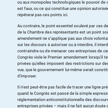
ou aux monopoles technologiques le pouvoir de dé
est faux, ou ce qui constitue une opinion autorisée
répéterai pas ces points ici.
Au contraire, le point essentiel soulevé par ces
de la Chambre des représentants est un point souv
amendement ne s’applique pas aux choix volontair
sur les discours à autoriser ou à interdire, il int
contraindre ou de menacer ces entreprises de cen
Congrès viole le Premier amendement lorsqu’il te
privées qu’elles imposent des restrictions sur d
vue, que le gouvernement lui-même serait const
d’imposer.
Il n’est peut-être pas facile de tracer une ligne 
quand le Congrès est passé de la simple express
réglementation anticonstitutionnelle des discours
entreprises privées – mais il ne fait aucun dout