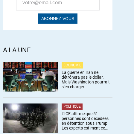
A LA UNE
ÉCONOMIE
La guerre en Iran ne
détrônera pas le dollar.
Mais Washington pourrait
s’en charger
POLITIQUE
L’ICE affirme que 51
personnes sont décédées
en détention sous Trump.
Les experts estiment ce
chiffre sous-estimé