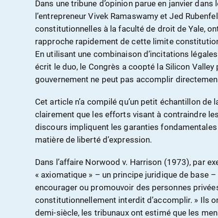
Dans une tribune d’opinion parue en janvier dans l
l’entrepreneur Vivek Ramaswamy et Jed Rubenfeld
constitutionnelles à la faculté de droit de Yale, o
rapproche rapidement de cette limite constitutionne
En utilisant une combinaison d’incitations légal
écrit le duo, le Congrès a coopté la Silicon Valley 
gouvernement ne peut pas accomplir directement e
Cet article n’a compilé qu’un petit échantillon de 
clairement que les efforts visant à contraindre le
discours impliquent les garanties fondamental
matière de liberté d’expression.
Dans l’affaire Norwood v. Harrison (1973), par exem
« axiomatique » – un principe juridique de base – 
encourager ou promouvoir des personnes privées 
constitutionnellement interdit d’accomplir. » Ils o
demi-siècle, les tribunaux ont estimé que les m