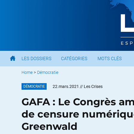
LES DOSSIERS
CATÉGORIES
MOTS CLÉS
Home
>
Démocratie
22.mars.2021
// Les Crises
DÉMOCRATIE
GAFA : Le Congrès am
de censure numérique
Greenwald