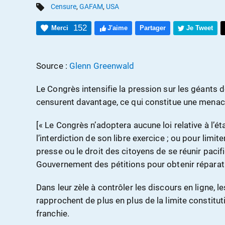
Censure
,
GAFAM
,
USA
152
Merci
J'aime
Partager
Je Tweet
Source :
Glenn Greenwald
Le Congrès intensifie la pression sur les géants d
censurent davantage, ce qui constitue une mena
[« Le Congrès n’adoptera aucune loi relative à l’ét
l’interdiction de son libre exercice ; ou pour limite
presse ou le droit des citoyens de se réunir paci
Gouvernement des pétitions pour obtenir réparati
Dans leur zèle à contrôler les discours en ligne,
rapprochent de plus en plus de la limite constitutio
franchie.