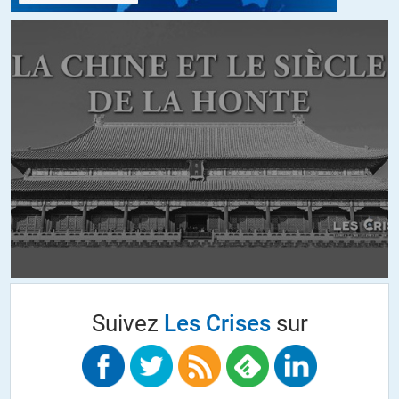
Brigitte
//
02.11.2020 à 19h35
Je ne comprends pas la comparaison avec l’URSS et Gorbatchev.
Hélas, les USA ne sont pas au bout du rouleau. Loin de là. Bien sur
que ça nous concerne puisque nous sommes inféodés à leur
empire. Mais comme si le changement de président allait y
changer quelque chose….
Nous avons mieux à faire que de relayer ce spectacle!
+6
ALERTER
Ando
//
02.11.2020 à 13h29
Suivez
Les Crises
sur
Le plus étrange est que cette présidentielle aux États-Unis nous est
quasiment présentée comme un changement de régime alors que
Trump et Biden n’en sont jamais qu’une émanation. La différence est
que Trump est un oligarque qui s’est imposé dans un milieu
d’apparatchiks qui ne le reconnaît absolument pas. On voit bien des