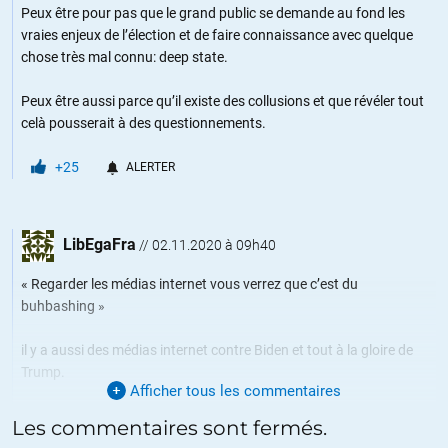
Peux être pour pas que le grand public se demande au fond les
vraies enjeux de l’élection et de faire connaissance avec quelque
chose très mal connu: deep state.
Peux être aussi parce qu’il existe des collusions et que révéler tout
celà pousserait à des questionnements.
+25
ALERTER
LibEgaFra
//
02.11.2020 à 09h40
« Regarder les médias internet vous verrez que c’est du
buhbashing »
il y a aussi des médias internet contre Biden et tout à la gloire de
Trump.
Afficher tous les commentaires
https://duckduckgo.com/?t=ffsb&q=media+pro+trump&ia=web
Les commentaires sont fermés.