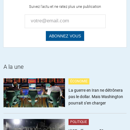
haines de coterie et de personnes mais rien qui suppose un
Suivez l'actu et ne ratez plus une publication
changement de régime.
+15
ALERTER
RV
//
03.11.2020 à 16h20
Ce commentaire de Paul Jorion vous semble destiné !
« Non Biden et Trump ce n’est pas pareil. Non l’Amérique n’est pas
loin. »
A la une
https://www.pauljorion.com/blog/2020/11/03/video-trump-et-ma-
reserve-de-points-godwin/
ÉCONOMIE
ALERTER
La guerre en Iran ne détrônera
pas le dollar. Mais Washington
pourrait s’en charger
Casimir Ioulianov
//
02.11.2020 à 13h30
Glenn vient de découvrir, certes un peu tard, que les patrons de
POLITIQUE
presse d’aujourd’hui sont plus attachés à la fabrication d’une vérité