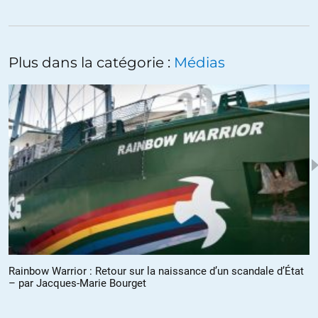
+5
ALERTER
Otb_Green
//
02.11.2020 à 10h03
Plus dans la catégorie :
Médias
La capacité d’exposition n’est en rien comparable. Les médias
principaux sont tous anti Trump à part des quelques rares
exceptions. Votre anti Trumpisme primaire est à peine visible.
+31
ALERTER
Fabrice
//
02.11.2020 à 10h44
LibEgaFra, lisez un peu au lieu de me servir des exceptions
inconnues du grand public Français, autant je me fiche de
comment est géré la campagne aux USA autant je n’arrive pas à
me faire que nos médias soient aussi peu indépendant en
Rainbow Warrior : Retour sur la naissance d’un scandale d’État
recopiant à la lettre près l’attitude hystérique des médias
– par Jacques-Marie Bourget
américains.