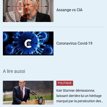
majorité de nos concitoyens n’auront pas fait le rapprochement
Assange vs CIA
monnaie-dette-asservissement. Le pouvoir se situe dans les mains
de ceux qui créent les lignes comptables, à savoir les banques
privées et les banques centrales (sauf que ce sont des banques
privées qui sont actionnaires des banques centrales…). Nous
vivons dans un féodalisme financier (pour reprendre le titre de l’un
des derniers billets de Dmitry Orlov).
Coronavirus Covid-19
+9
ALERTER
Pascalcs
//
31.03.2015 à 02h02
A lire aussi
La mascarade Grecque continue au fil des jours et des annonces
confirmées puis infirmées et ainsi de suite. C’est distrayant et
POLITIQUE
surtout créateur de diversion, offrant aux 2 parties un peu plus de
temps pour préparer et surtout anticiper les conséquences d’un
Keir Starmer démissionne,
départ grec de la zone €, la seule issue possible à ce mauvais film.
laissant derrière lui un héritage
Aussi vrai que les grecs ne sont pas en mesure de payer leur dette ni
marqué par la persécution des
même son service, ils ne pourront pas rester en zone € (n’étant
militants pro-palestiniens