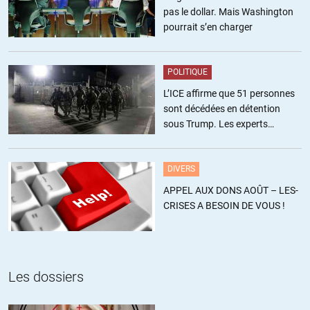
pas le dollar. Mais Washington
pourrait s’en charger
Kiwixar
//
31.03.2015 à 01h31
POLITIQUE
« Il y a deux manières de conquérir et asservir une nation. L’une est
L’ICE affirme que 51 personnes
par l’épée, l’autre est par la
sont décédées en détention
dette. » John Adams (1735-1826)
sous Trump. Les experts
estiment ce chiffre sous-estimé
Avec un petit changement par rapport à l’époque d’Adams : à
l’époque c’était de l’endettement avec de la vraie « richesse » (or,
DIVERS
équivalent à du vrai travail). Désormais, c’est de l’endettement virtuel
auprès de gens qui n’ont pas vraiment cet argent (des lignes
APPEL AUX DONS AOÛT – LES-
comptables) mais qui se sont octroyé le contrôle de la création
CRISES A BESOIN DE VOUS !
monétaire illimitée, permettant l’asservissement illimité.
+45
ALERTER
Les dossiers
Renaud 2
//
31.03.2015 à 09h15
Oui, il y a peu de chance que les choses changent tant que la