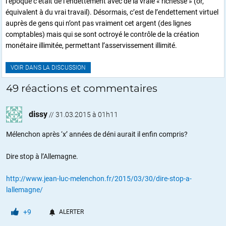
l’époque c’était de l’endettement avec de la vraie « richesse » (or,
équivalent à du vrai travail). Désormais, c’est de l’endettement virtuel
auprès de gens qui n’ont pas vraiment cet argent (des lignes
comptables) mais qui se sont octroyé le contrôle de la création
monétaire illimitée, permettant l’asservissement illimité.
VOIR DANS LA DISCUSSION
49 réactions et commentaires
dissy
//
31.03.2015 à 01h11
Mélenchon après ‘x’ années de déni aurait il enfin compris?
Dire stop à l’Allemagne.
http://www.jean-luc-melenchon.fr/2015/03/30/dire-stop-a-
lallemagne/
+9
ALERTER