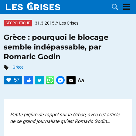
31.3.2015
// Les Crises
GÉOPOLITIQUE
Grèce : pourquoi le blocage
semble indépassable, par
LES
Romaric Godin
DOSSIERS
CATÉGORIES
Grèce
57
MOTS CLÉS
NOUS
CONTACTER
FAIRE UN
Petite piqûre de rappel sur la Grèce, avec cet article
de ce grand journaliste qu’est Romaric Godin…
DON