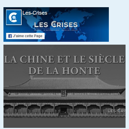
FifiBrind_acier
//
31.03.2015 à 07h00
Personne ne dit mot du gaz grec…
Les Grecs dorment sur des réserves supérieures à celles de l’ Iran.
http://www.euractiv.fr/energie/la-grece-est-assise-sur-une-imme-
news-515192
Mais c’est une entreprise américaine Noble Energy qui s’y
intéresse, elle propose un contrat léonin : 20% pour les Grecs, 20 %
pour les Turcs et le reste pour elle.
+11
ALERTER
lorsi
//
31.03.2015 à 06h25