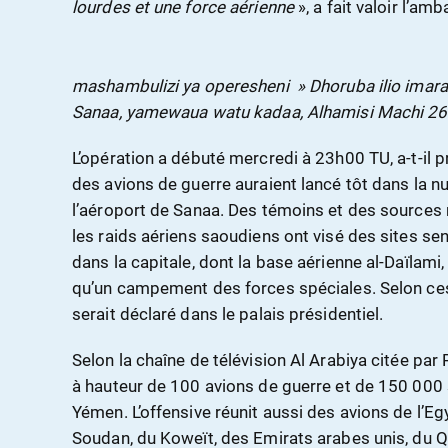
lourdes et une force aérienne
», a fait valoir l’a
mashambulizi ya operesheni » Dhoruba ilio imara
Sanaa, yamewaua watu kadaa, Alhamisi Machi 2
L’opération a débuté mercredi à 23h00 TU, a-t-il p
des avions de guerre auraient lancé tôt dans la nu
l’aéroport de Sanaa. Des témoins et des sources 
les raids aériens saoudiens ont visé des sites sens
dans la capitale, dont la base aérienne al-Daïlami, 
qu’un campement des forces spéciales. Selon ce
serait déclaré dans le palais présidentiel.
Selon la chaîne de télévision Al Arabiya citée par 
à hauteur de 100 avions de guerre et de 150 000 s
Yémen. L’offensive réunit aussi des avions de l’Eg
Soudan, du Koweït, des Emirats arabes unis, du Qa