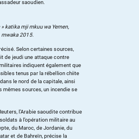
mbassadeur saoudien.
 » katika mji mkuu wa Yemen,
6 mwaka 2015.
récisé. Selon certaines sources,
it de jeudi une attaque contre
militaires indiquent également que
ibles tenus par la rébellion chiite
dans le nord de la capitale, ainsi
s mêmes sources, un incendie se
Reuters, l’Arabie saoudite contribue
oldats à l’opération militaire au
ypte, du Maroc, de Jordanie, du
tar et de Bahreïn, précise la