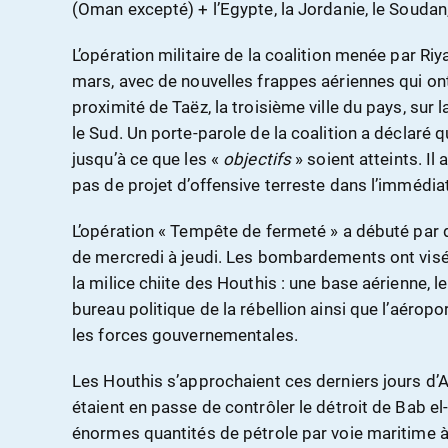
(Oman excepté) + l’Egypte, la Jordanie, le Soudan,
L’opération militaire de la coalition menée par Riy
mars, avec de nouvelles frappes aériennes qui ont v
proximité de Taëz, la troisième ville du pays, sur 
le Sud. Un porte-parole de la coalition a déclaré q
jusqu’à ce que les «
objectifs
» soient atteints. Il
pas de projet d’offensive terreste dans l’immédiat
L’opération « Tempête de fermeté » a débuté par 
de mercredi à jeudi. Les bombardements ont visé
la milice chiite des Houthis : une base aérienne, le
bureau politique de la rébellion ainsi que l’aéropor
les forces gouvernementales.
Les Houthis s’approchaient ces derniers jours d’Ade
étaient en passe de contrôler le détroit de Bab e
énormes quantités de pétrole par voie maritime à