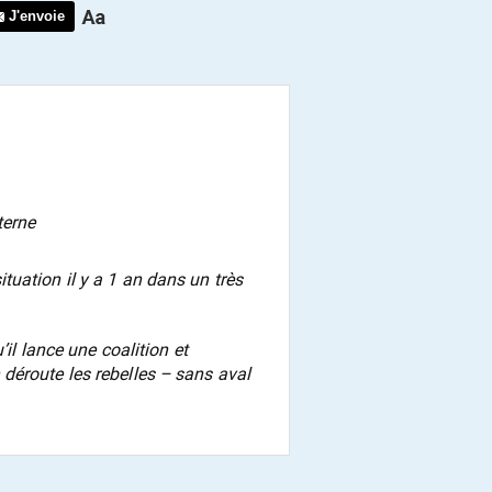
J'envoie
terne
uation il y a 1 an dans un très
’il lance une coalition et
déroute les rebelles – sans aval