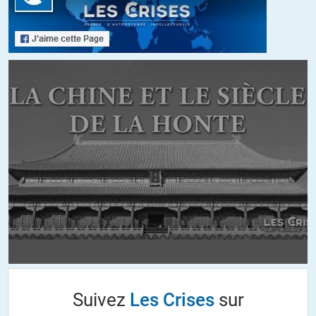
Quequette 1er
Zizi 1er
+3
ALERTER
Bruno Picard
//
30.03.2015 à 21h38
…Sans oublier « Fraise des bois »…
Le sylaédre
//
31.03.2015 à 00h36
Et encore
Granulé.
Il est gras il est nul il est laid !
+3
Suivez
Les Crises
sur