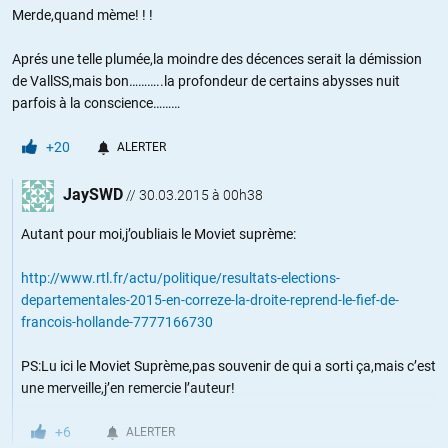
Merde,quand mème! ! !
Aprés une telle plumée,la moindre des décences serait la démission
de VallSS,mais bon………..la profondeur de certains abysses nuit
parfois à la conscience………
+20
ALERTER
JaySWD
//
30.03.2015 à 00h38
Autant pour moi,j’oubliais le Moviet suprème:
http://www.rtl.fr/actu/politique/resultats-elections-
departementales-2015-en-correze-la-droite-reprend-le-fief-de-
francois-hollande-7777166730
PS:Lu ici le Moviet Suprème,pas souvenir de qui a sorti ça,mais c’est
une merveille,j’en remercie l’auteur!
+6
ALERTER