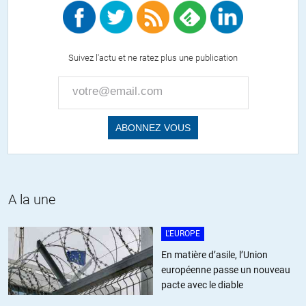
Jeff
//
01.04.2015 à 19h15
Merveilleux !
Suivez l'actu et ne ratez plus une publication
Et j’en ajouterai un que je viens d’imaginer dans la foulée :
François Dernier
Surya
//
30.03.2015 à 07h16
Le terme journalope prend tout son sens 🙂
A la une
+20
ALERTER
L'EUROPE
En matière d’asile, l’Union
européenne passe un nouveau
Lyonnais
//
30.03.2015 à 09h11
pacte avec le diable
La réaction de JL Mélenchon :