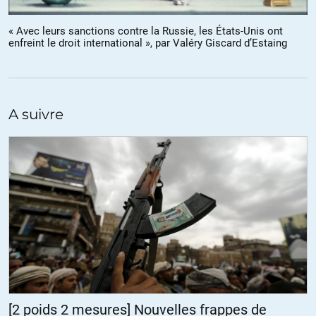
Que cela vous serve de leçons, Camarades convertis au
STALINISME .
« Avec leurs sanctions contre la Russie, les États-Unis ont
enfreint le droit international », par Valéry Giscard d’Estaing
Je le sais, je le sais, ce raisonnement vous semble un tantinet
Alambiqué !
mais, l’école des Cadres des Partis Communistes Occidentaux, de
Prague à été supprimée, en 1990 et, depuis c’est la déchéance !
Pauvres de nous Camarades c’est à cause de cela que le Parti,
A suivre
enfoncé par ses contradictions s’y trouve dedans désespérant;
jusqu’au cou !
+3
ALERTER
balthazar
//
30.03.2015 à 13h47
L’auteur est Kiwixar il me semble.
ALERTER
[2 poids 2 mesures] Nouvelles frappes de