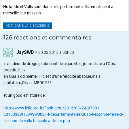
Hollande et Valls sont donc très performants. Ils remplissent à
merveille leur mission.
VOIR DANS LA DISCUSSION
126 réactions et commentaires
JaySWD
//
30.03.2015 à 00h33
« vendeur de drogue, fabricant de cigarettes, journaliste à l’Obs,
prostitué… »
ah Ouais qd mème! ! ! c’est d’une férocité absolue,mais
jubilatoire,Olivier:MERCI! ! !
et un goodie,histoire de:
http://www.lefigaro.fr/flash-actu/2015/03/29/97001-
20150329FILWWW00214-departementales-2015-l-essonne-terre-d-
election-de-valls-bascule-a-droite.php