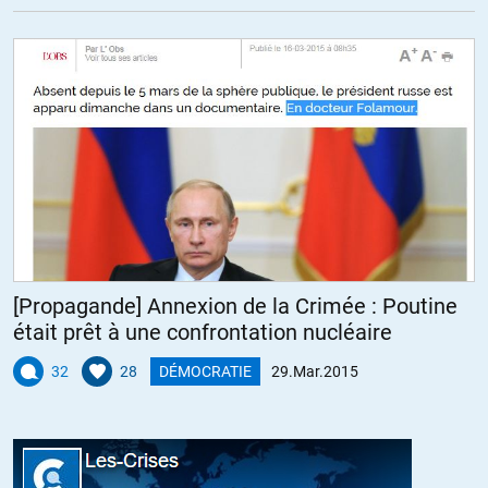
le Gras Mou qui tâche
Le Président-Poire
François II le Mou-Tou-Flou
Edredon 1er
Le Moviet Suprême
Normal 1er
le non-président
Pepère
Fanfreluche
le nabot candide
Hollandouille
[Propagande] Annexion de la Crimée : Poutine
Hollandréou
était prêt à une confrontation nucléaire
LOLhande
Capitaine de pédalo
32
28
DÉMOCRATIE
29.Mar.2015
Scooter 1er
Monsieur Moi-Président
le Con des Sans-Dents