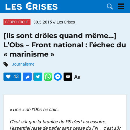
30.3.2015
// Les Crises
GÉOPOLITIQUE
[Ils sont drôles quand même…]
L’Obs – Front national : l’échec du
LES
« marinisme »
DOSSIERS
CATÉGORIES
Journalisme
43
MOTS CLÉS
NOUS
CONTACTER
FAIRE UN
« Une » de l’Obs ce soir…
C’est sûr que la branlée du PS c’est accessoire,
DON
l’essentiel reste de parler sans cesse du FN – c’est sûr