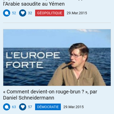
l’Arabie saoudite au Yémen
Amsterdam
//
30.03.2015 à 19h28
52
32
GÉOPOLITIQUE
29.Mar.2015
Très bon, le Moviet Suprême, je l’ajoute à ma collection :
Hollande & ses sobriquets
Flanby
Flanchois
Guimauve le Conquérant
Donuts 1er
Mimolette
L’autre pays du fromage
Goudamou
Fromage
« Comment devient-on rouge-brun ? », par
le Grand Méchant Mou
Daniel Schneidermann
le Mou du Genou
Mollande
63
57
DÉMOCRATIE
29.Mar.2015
le Mollusque