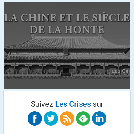
inaperçue. Il faut dire qu’avant d’être bannis des réseaux sociaux, ils
étaient déjà bannis des médias.
+13
ALERTER
Terminator
//
13.04.2022 à 07h54
Mais pourquoi tous ces gens ne migrent-ils pas sur d’autres
plateformes, telles Odysee par exemple ?
+14
ALERTER
Fabrice
//
13.04.2022 à 08h18
Suivez
Les Crises
sur
L’audience tout simplement, il faut permettre au plus grand nombre
d’y accéder afin que l’information ne reste pas confiné sur des sites
certes méritant mais quasi peu connu et peu fréquenté par la
plupart.