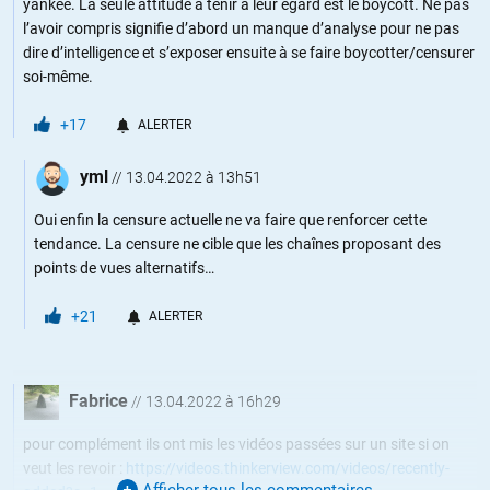
yankee. La seule attitude à tenir à leur égard est le boycott. Ne pas
l’avoir compris signifie d’abord un manque d’analyse pour ne pas
dire d’intelligence et s’exposer ensuite à se faire boycotter/censurer
soi-même.
+17
ALERTER
yml
//
13.04.2022 à 13h51
Oui enfin la censure actuelle ne va faire que renforcer cette
tendance. La censure ne cible que les chaînes proposant des
points de vues alternatifs…
+21
ALERTER
Fabrice
//
13.04.2022 à 16h29
pour complément ils ont mis les vidéos passées sur un site si on
veut les revoir :
https://videos.thinkerview.com/videos/recently-
Afficher tous les commentaires