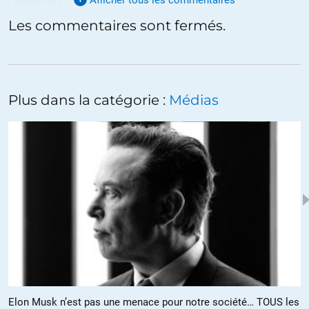
added?s=1
Les commentaires sont fermés.
après censure et/ou piratage l’avenir le dira mais à mon avis on
sera confronté de plus en plus à cette reprise en main pour
contrôler l’information et limiter la pluralité.
+13
ALERTER
Plus dans la catégorie :
Médias
Koubala
//
14.04.2022 à 20h59
ThinkerView a été victime d’un hacker qui profitait de la chaine pour
attirer les abonnés dans des achats bidons de bitcoin. Youtube a
interrompu la chaine pour cette raison.
+4
ALERTER
Yann
//
13.04.2022 à 07h26
Elon Musk n’est pas une menace pour notre société… TOUS les