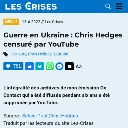
13.4.2022
// Les Crises
MÉDIAS
Guerre en Ukraine : Chris Hedges
censuré par YouTube
LES
Censure
,
Chris Hedges
,
Youtube
DOSSIERS
CATÉGORIES
781
MOTS CLÉS
L’intégralité des archives de mon émission On
NOUS
Contact qui a été diffusée pendant six ans a été
supprimée par YouTube.
CONTACTER
FAIRE UN
Source :
ScheerPost,Chris Hedges
DON
Traduit par les lecteurs du site Les-Crises