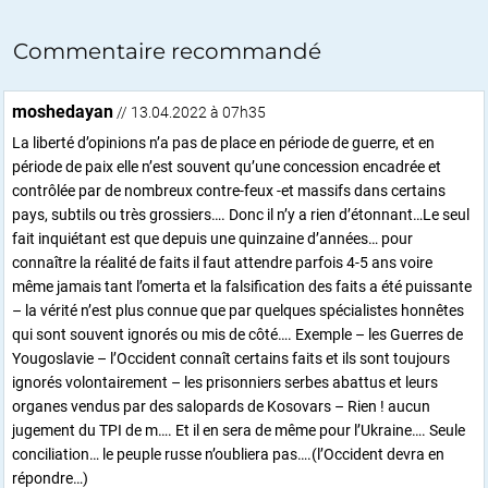
Commentaire recommandé
moshedayan
// 13.04.2022 à 07h35
La liberté d’opinions n’a pas de place en période de guerre, et en
période de paix elle n’est souvent qu’une concession encadrée et
contrôlée par de nombreux contre-feux -et massifs dans certains
pays, subtils ou très grossiers…. Donc il n’y a rien d’étonnant…Le seul
fait inquiétant est que depuis une quinzaine d’années… pour
connaître la réalité de faits il faut attendre parfois 4-5 ans voire
même jamais tant l’omerta et la falsification des faits a été puissante
– la vérité n’est plus connue que par quelques spécialistes honnêtes
qui sont souvent ignorés ou mis de côté…. Exemple – les Guerres de
Yougoslavie – l’Occident connaît certains faits et ils sont toujours
ignorés volontairement – les prisonniers serbes abattus et leurs
organes vendus par des salopards de Kosovars – Rien ! aucun
jugement du TPI de m…. Et il en sera de même pour l’Ukraine…. Seule
conciliation… le peuple russe n’oubliera pas….(l’Occident devra en
répondre…)