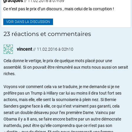
gracques
// 11.02.2016 à 07h39
Ce n’est pas le prix d’un discours , mais celui de la corruption !
VOIR DANS LA DISCUSSION
23 réactions et commentaires
vincent
//
11.02.2016 à 02h10
Cela donne le vertige, le prix de quelque mots placé pour une
assemblé. Si on pouvait être rémunéré aux mots nous aussi on serait
riches.
Voyons voir comment cela va se traduire, je me demande si je ne
préfère pas un Trump à Hillary car lui au moins il dira tout fort ses
actions, mais elle, elle sent la sournoiserie à plein nez. Si Bernie
Sanders gagne face à elle, ce qui n’est vraiment pas garanti, cela
serait un double désaveu pour l’ex première Dame. Vaincu par
Obama il y a 8 ans, se faire encore battre par un autre démocrate
inattendu, peut être qu’elle comprendra que ce n’est pas son
« destin » que de diriger. Et cela nous épargnerait une femme