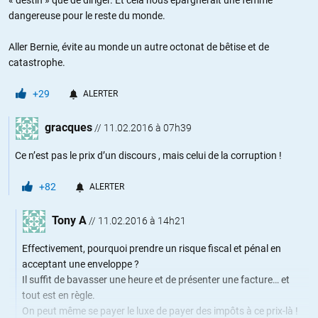
dangereuse pour le reste du monde.
Aller Bernie, évite au monde un autre octonat de bêtise et de
catastrophe.
+29
ALERTER
gracques
//
11.02.2016 à 07h39
Ce n’est pas le prix d’un discours , mais celui de la corruption !
+82
ALERTER
Tony A
//
11.02.2016 à 14h21
Effectivement, pourquoi prendre un risque fiscal et pénal en
acceptant une enveloppe ?
Il suffit de bavasser une heure et de présenter une facture… et
tout est en règle.
On peut même se payer le luxe de payer des impôts à ce prix-là !