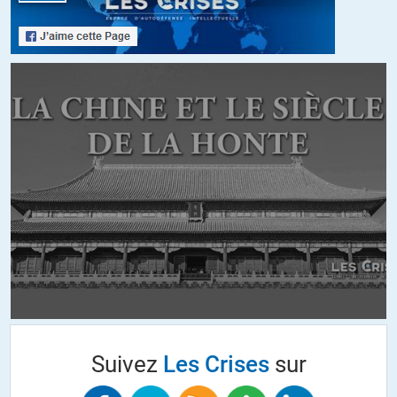
+14
ALERTER
philv
//
11.02.2016 à 02h43
Attention Bachelors Degree n’est pas synonyme de diplome d’étude
secondaires aux USA.
C’est la premiére qualification universitaire bac+3 à bac+7
http://www.wordreference.com/enfr/bachelor's%20degree
+4
ALERTER
gracques
//
11.02.2016 à 07h43
Je me faisais cette réflexion , ‘bachelor ‘ à t il été incorrectement
traduit par bachelier ? Alors qu’il s’agit en fait d’un diplôme plus
près de la licence …… mais 700 000 dollars pour ne vie de travail
d’un diplôme de l’université me paraît être très faible.
Suivez
Les Crises
sur
+3
ALERTER