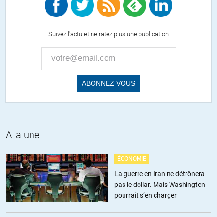
danièle
//
11.02.2016 à 13h07
Suivez l'actu et ne ratez plus une publication
«and nearly four times what someone who holds only a high school
diploma could expect to make.» The Intercept du 8 janvier.
La traduction de Crises est juste, dans le texte de départ (ci-
dessus), on parle d’un «high school diploma» , ce qui équivaut bien
à bachelier.
+2
ALERTER
A la une
patrickluder
//
11.02.2016 à 05h25
ÉCONOMIE
Mais qu’a t’elle donc de si intéressant à dire à ces grandes banques ?
La guerre en Iran ne détrônera
« Oui, bien sûr, comme vous voulez. »
pas le dollar. Mais Washington
pourrait s’en charger
+14
ALERTER