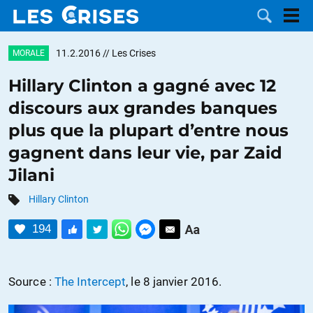
11.2.2016
// Les Crises
MORALE
Hillary Clinton a gagné avec 12
discours aux grandes banques
LES
plus que la plupart d’entre nous
gagnent dans leur vie, par Zaid
DOSSIERS
CATÉGORIES
Jilani
MOTS CLÉS
Hillary Clinton
NOUS
194
CONTACTER
FAIRE UN
Source :
The Intercept
, le 8 janvier 2016.
DON