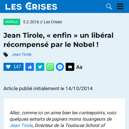
5.2.2016
// Les Crises
MORALE
Jean Tirole, « enfin » un libéral
récompensé par le Nobel !
LES
Jean Tirole
DOSSIERS
CATÉGORIES
147
MOTS CLÉS
Article publié initialement le 14/10/2014
NOUS
CONTACTER
FAIRE UN
Allez, comme ici on aime bien les contrepoints, voici
quelques extraits de papiers moins louangeurs de
DON
Jean Tirole
, Directeur de la
Toulouse School of