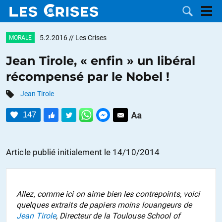
5.2.2016
// Les Crises
MORALE
Jean Tirole, « enfin » un libéral
récompensé par le Nobel !
LES
Jean Tirole
DOSSIERS
CATÉGORIES
147
MOTS CLÉS
Article publié initialement le 14/10/2014
NOUS
CONTACTER
FAIRE UN
Allez, comme ici on aime bien les contrepoints, voici
quelques extraits de papiers moins louangeurs de
DON
Jean Tirole
, Directeur de la
Toulouse School of