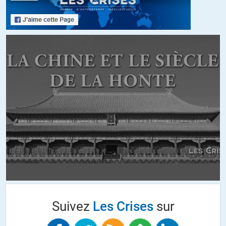
Eh l’artiste, merci de vérifier un minimum les faits énoncés.
En 2 s vous seriez tombé sur
cette page
qui indique que
« l’ITR
[pour les fonctionnaire affectés dans les DOM-TOM] va de 35 à
75 % du montant de la pension »
, que
« pour les retraités après
le 1er janvier 2009 : l’ITR est maintenue (également « à vie »),
mais à la condition de justifier de quinze années de services
effectuées dans une collectivité concerné »
et qu’en outre « l’ITR
est dégressivement plafonnée à 17.000 euros en 2009… à 0
euro en 2028. »
Enfin, les DOM TOM reste la France et que par conséquent la
consommation reste « française ».
bloghaus
//
02.02.2014 à 15h24
2 autres points à rajouter pour @artiste ou d’autres…
Suivez
Les Crises
sur
1) Je pense que les pensions des fonctionnaires ont quelques
chances de se trouver dans le premier quantile de la réparation