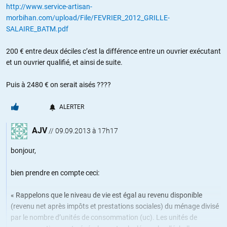
http://www.service-artisan-
morbihan.com/upload/File/FEVRIER_2012_GRILLE-
SALAIRE_BATM.pdf
200 € entre deux déciles c’est la différence entre un ouvrier exécutant
et un ouvrier qualifié, et ainsi de suite.
Puis à 2480 € on serait aisés ????
ALERTER
AJV
//
09.09.2013 à 17h17
bonjour,
bien prendre en compte ceci:
« Rappelons que le niveau de vie est égal au revenu disponible
(revenu net après impôts et prestations sociales) du ménage divisé
par le nombre d’unités de consommation (uc). Les unités de