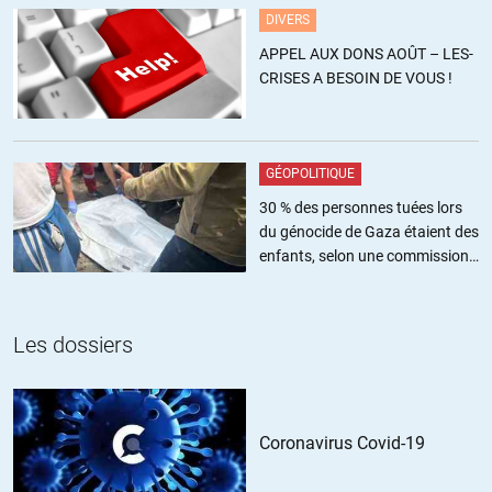
DIVERS
Et encore, il faut considérer les « riches » . . . français. Avec 3.000 €
APPEL AUX DONS AOÛT – LES-
vous êtes dans les très riches . . . mondiaux. probablement le top
CRISES A BESOIN DE VOUS !
1% ! Avec le Smic on doit être dans le top 10 mondial
C’est pourquoi, notre richesse n’est pas généralisable et qu’il faut
envisager autre chose avant qu’il ne soit trop tard.
GÉOPOLITIQUE
30 % des personnes tuées lors
ALERTER
du génocide de Gaza étaient des
enfants, selon une commission
yoananda
//
09.09.2013 à 23h52
de l’ONU
Smic = TOP 5% des revenus pour être précis. Je l’avais calculé sur
mon blog en l’occurrence.
Les dossiers
ALERTER
Coronavirus Covid-19
Armand
//
09.09.2013 à 17h06