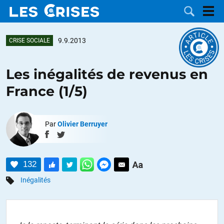
9.9.2013
CRISE SOCIALE
Les inégalités de revenus en
LES
France (1/5)
DOSSIERS
CATÉGORIES
Par
Olivier Berruyer
MOTS CLÉS
NOUS
132
Inégalités
CONTACTER
FAIRE UN
DON