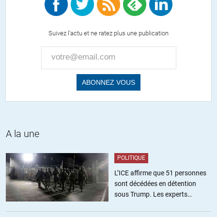
des revenus !
2) que le coût de la vie dans les DomTom est bien plus élevé
qu’en métropole…
Suivez l'actu et ne ratez plus une publication
Ceci pour recadrer les fâcheuses idées tordues reçues par les
temps qui courent…
Cordialement.
Woiry
//
11.09.2013 à 00h17
A la une
Le portugale fait partie de l’union européenne et dans l’espace
schengen et rentre dans le cadre de la libre circulation des bien et
des personnes
POLITIQUE
L’ICE affirme que 51 personnes
ALERTER
sont décédées en détention
sous Trump. Les experts
estiment ce chiffre sous-estimé
Christophe Vieren
//
09.09.2013 à 14h36